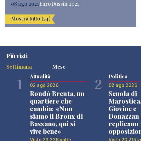
08 ago 2021
EuroDussin 2021
Mostra tutto (24)
Più visti
Settimana
Mese
Attualità
Politica
1
2
02 ago 2026
02 ago 2026
Rondò Brenta, un
Scuola di
quartiere che
Marostica
cambia: «Non
Giovine e
siamo il Bronx di
Donazzan
Bassano, qui si
replicano 
vive bene»
opposizio
Visto 23.226 volte
Visto 20.215 v