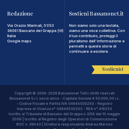
Redazione
Sostieni Bassanonet.it
Via Orazio Marinali, 51/53
Non siamo solo una testata,
36061 Bassano del Grappa (VI)
siamo una voce collettiva. Con
Italia
il tuo contributo, proteggi il
Google maps
pluralismo dell'informazione e
permetti a queste storie di
continuare a esistere.
Sostienici
Copyright © 2009-2026 Bassanonet Tutti i diritti riservati
Bassanonet S.r.l. socio unico - Capitale Sociale € 50.000,00 i.v.
- Codice Fiscale e Partita IVA 04644500243 - Registro
Imprese di Vicenza n° 04644500243 - REA n° 419353
Iscritto al Tribunale di Bassano del Grappa n.3/06 del 10 maggio
2006 | Iscritto al Registro degli Operatori di Comunicazione
ROC n. 39043 | Direttore responsabile Andrea Maroso