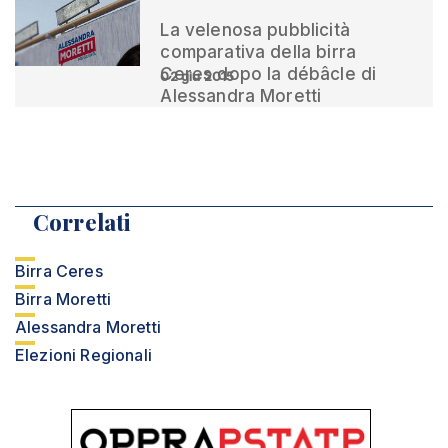
La velenosa pubblicità
comparativa della birra
Ceres dopo la débâcle di
02 giu 2015
Alessandra Moretti
Correlati
Birra Ceres
Birra Moretti
Alessandra Moretti
Elezioni Regionali