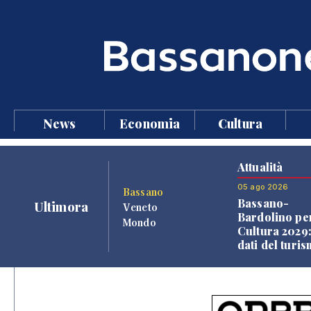
News
Economia
Cultura
Attualità
05 ago 2026
Bassano
Bassano-
Ultimora
Veneto
Bardolino per
Mondo
Cultura 2029:
dati del turi
aprono il
confronto ve