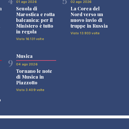
4
5
01 ago 2026
02 ago 2026
n
Scuola di
La Corea del
Marostica e rotta
Nord verso un
balcanica: per il
nuovo invio di
i
Ministero è tutto
truppe in Russia
in regola
Visto 13.933 volte
Visto 16.131 volte
Musica
9
04 ago 2026
Tornano le note
di Musica in
Piazzotto
Visto 3.409 volte
o