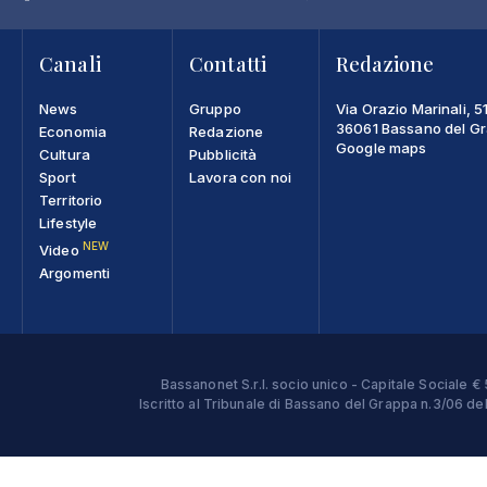
Canali
Contatti
Redazione
News
Gruppo
Via Orazio Marinali, 5
36061 Bassano del Gra
Economia
Redazione
Google maps
Cultura
Pubblicità
Sport
Lavora con noi
Territorio
Lifestyle
NEW
Video
Argomenti
Bassanonet S.r.l. socio unico - Capitale Sociale
Iscritto al Tribunale di Bassano del Grappa n.3/06 d