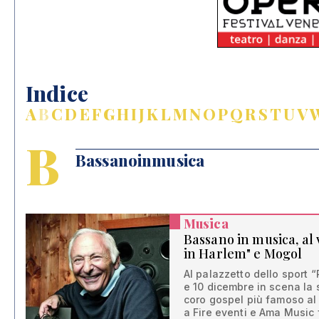
Indice
A
B
C
D
E
F
G
H
I
J
K
L
M
N
O
P
Q
R
S
T
U
V
B
Bassanoinmusica
Musica
Bassano in musica, al v
in Harlem" e Mogol
Al palazzetto dello sport “
e 10 dicembre in scena la s
coro gospel più famoso al 
a Fire eventi e Ama Music 