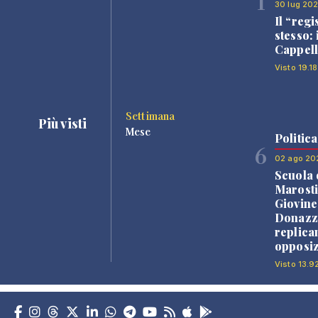
1
30 lug 20
Il “regi
stesso: 
Cappell
Visto 19.18
Settimana
Più visti
Mese
Politica
6
02 ago 20
Scuola 
Marosti
Giovine
Donazz
replica
opposiz
Visto 13.9