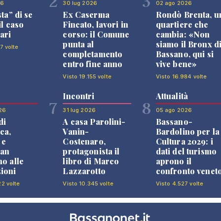
2
3
26
30 lug 2026
02 ago 2026
sta” di se
Ex Caserma
Rondò Brenta, u
il caso
Fincato, lavori in
quartiere che
ari
corso: il Comune
cambia: «Non
punta al
siamo il Bronx d
7 volte
completamento
Bassano, qui si
entro fine anno
vive bene»
Visto 19.155 volte
Visto 16.984 volte
Incontri
Attualità
7
8
26
31 lug 2026
05 ago 2026
di
A casa Parolini-
Bassano-
ca,
Vanin-
Bardolino per la
 e
Costenaro,
Cultura 2029: i
an
protagonista il
dati del turismo
no alle
libro di Marco
aprono il
ioni
Lazzarotto
confronto venet
22 volte
Visto 10.345 volte
Visto 4.527 volte