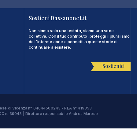
Sostieni Bassanonet.it
Non siamo solo una testata, siamo una voce
collettiva. Con il tuo contributo, proteggi il pluralismo
dell'informazione e permetti a queste storie di
continuare a esistere.
Sostienici
Imprese di Vicenza n° 04644500243 - REA n° 419353
e ROC n. 39043 | Direttore responsabile Andrea Maroso