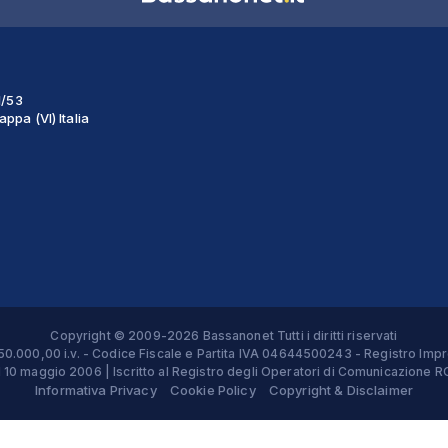
1/53
ppa (VI) Italia
Copyright © 2009-2026 Bassanonet Tutti i diritti riservati
 € 50.000,00 i.v. - Codice Fiscale e Partita IVA 04644500243 - Registro 
el 10 maggio 2006 | Iscritto al Registro degli Operatori di Comunicazion
Informativa Privacy
Cookie Policy
Copyright & Disclaimer