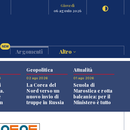
Giovedì
06 agosto 2026
NEW
Argomenti
Altro
Geopolitica
Attualità
6
02 ago 2026
01 ago 2026
i
La Corea del
Scuola di
a,
Nord verso un
Marostica e rotta
e
nuovo invio di
balcanica: per il
an
truppe in Russia
Ministero è tutto
o alle
in regola
oni