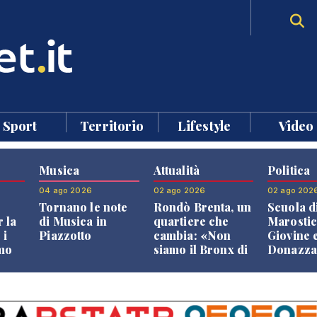
Sport
Territorio
Lifestyle
Video
Musica
Attualità
Politica
04 ago 2026
02 ago 2026
02 ago 202
Tornano le note
Rondò Brenta, un
Scuola d
 la
di Musica in
quartiere che
Marostic
 i
Piazzotto
cambia: «Non
Giovine 
smo
siamo il Bronx di
Donazz
Bassano, qui si
replican
neto
vive bene»
opposizi