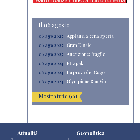
Il 06 agosto
06 ago 2025
Applausi a cena aperta
06 ago 2025
Gran Dinale
06 ago 2025
Attenzione: fragile
06 ago 2024
Etrapak
06 ago 2024
La prova del Cogo
06 ago 2024
Olympique San Vito
Mostra tutto (16)
Attualità
Geopolitica