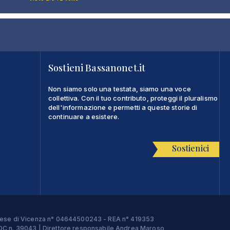
Sostieni Bassanonet.it
Non siamo solo una testata, siamo una voce
collettiva. Con il tuo contributo, proteggi il pluralismo
dell'informazione e permetti a queste storie di
continuare a esistere.
Sostienici
Imprese di Vicenza n° 04644500243 - REA n° 419353
e ROC n. 39043 | Direttore responsabile Andrea Maroso