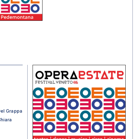
el Grappa
hiara