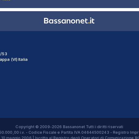
1/53
ppa (VI) Italia
Copyright © 2009-2026 Bassanonet Tutti i diritti riservati
 € 50.000,00 i.v. - Codice Fiscale e Partita IVA 04644500243 - Registro 
el 10 maggio 2006 | Iscritto al Registro degli Operatori di Comunicazion