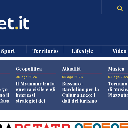
Sport
Territorio
Lifestyle
Video
Geopolitica
Attualità
Musica
06 ago 2026
05 ago 2026
04 ago 202
Il Myanmar tra la
Bassano-
Tornano 
e 70
guerra civile e gli
Bardolino per la
di Music
no il
interessi
Cultura 2029: i
Piazzott
"Casa
strategici dei
dati del turismo
Paesi vicini
aprono il
confronto veneto