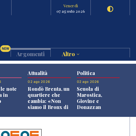
Venerdì
07 agosto 2026
NEW
Argomenti
Altro
Attualità
Politica
6
02 ago 2026
02 ago 2026
le note
Rondò Brenta, un
Scuola di
a in
quartiere che
Marostica,
o
cambia: «Non
Giovine e
siamo il Bronx di
Donazzan
Bassano, qui si
replicano alle
vive bene»
opposizioni