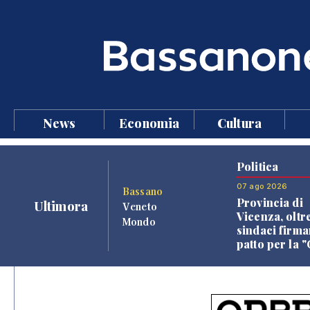
News
Economia
Cultura
Politica
07 ago 2026
Bassano
Provincia di
Ultimora
Veneto
Vicenza, oltr
Mondo
sindaci firma
patto per la 
dei Comuni"