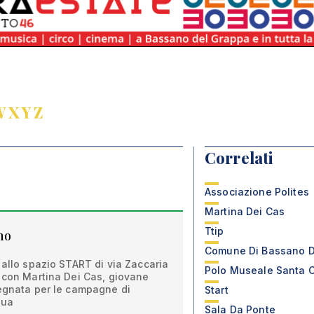
W
X
Y
Z
Correlati
Associazione Polites
Martina Dei Cas
Ttip
no
Comune Di Bassano D
 allo spazio START di via Zaccaria
Polo Museale Santa C
o con Martina Dei Cas, giovane
pegnata per le campagne di
Start
gua
Sala Da Ponte