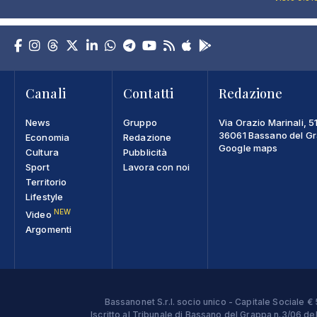
Canali
Contatti
Redazione
News
Gruppo
Via Orazio Marinali, 5
36061 Bassano del Gra
Economia
Redazione
Google maps
Cultura
Pubblicità
Sport
Lavora con noi
Territorio
Lifestyle
NEW
Video
Argomenti
Bassanonet S.r.l. socio unico - Capitale Sociale
Iscritto al Tribunale di Bassano del Grappa n.3/06 d