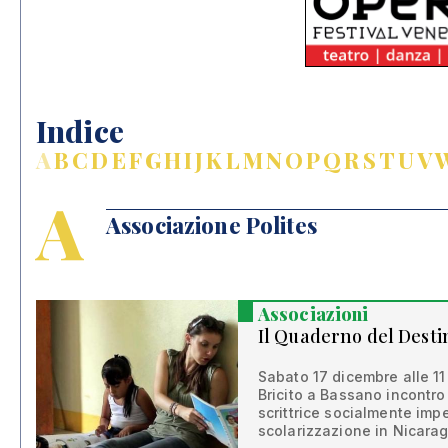
Indice
A
B
C
D
E
F
G
H
I
J
K
L
M
N
O
P
Q
R
S
T
U
V
A
Associazione Polites
Associazioni
Il Quaderno del Desti
Sabato 17 dicembre alle 11
Bricito a Bassano incontr
scrittrice socialmente im
scolarizzazione in Nicara