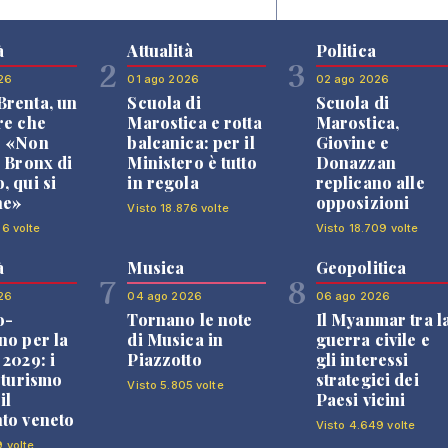
à
Attualità
Politica
2
3
26
01 ago 2026
02 ago 2026
renta, un
Scuola di
Scuola di
re che
Marostica e rotta
Marostica,
: «Non
balcanica: per il
Giovine e
l Bronx di
Ministero è tutto
Donazzan
, qui si
in regola
replicano alle
ne»
opposizioni
Visto 18.876 volte
26 volte
Visto 18.709 volte
à
Musica
Geopolitica
7
8
26
04 ago 2026
06 ago 2026
o-
Tornano le note
Il Myanmar tra l
no per la
di Musica in
guerra civile e
 2029: i
Piazzotto
gli interessi
l turismo
strategici dei
Visto 5.805 volte
il
Paesi vicini
to veneto
Visto 4.649 volte
9 volte