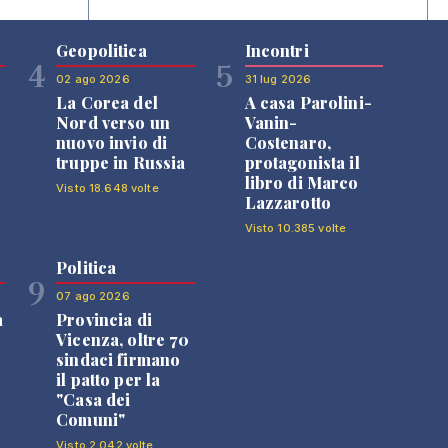
Geopolitica
Incontri
4
5
02 ago 2026
31 lug 2026
La Corea del
A casa Parolini-
Nord verso un
Vanin-
nuovo invio di
Costenaro,
truppe in Russia
protagonista il
libro di Marco
Visto 18.648 volte
Lazzarotto
Visto 10.385 volte
Politica
9
07 ago 2026
a
Provincia di
Vicenza, oltre 70
sindaci firmano
il patto per la
"Casa dei
Comuni"
Visto 2.042 volte