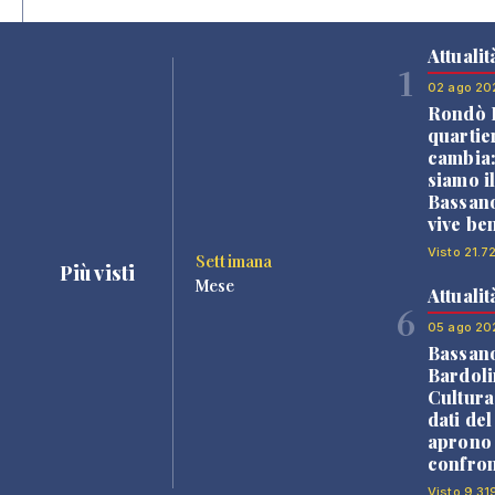
Attualit
1
02 ago 20
Rondò B
quartie
cambia
siamo i
Bassano
vive be
Visto 21.7
Settimana
Più visti
Mese
Attualit
6
05 ago 20
Bassan
Bardoli
Cultura
dati de
aprono 
confron
Visto 9.31