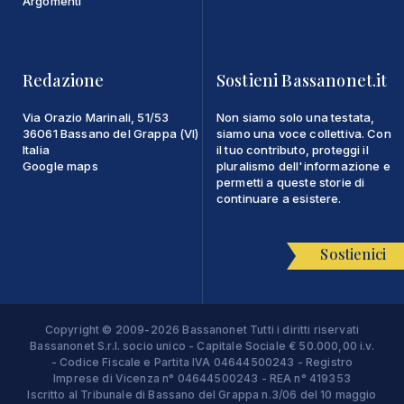
Argomenti
Redazione
Sostieni Bassanonet.it
Via Orazio Marinali, 51/53
Non siamo solo una testata,
36061 Bassano del Grappa (VI)
siamo una voce collettiva. Con
Italia
il tuo contributo, proteggi il
Google maps
pluralismo dell'informazione e
permetti a queste storie di
continuare a esistere.
Sostienici
Copyright © 2009-2026 Bassanonet Tutti i diritti riservati
Bassanonet S.r.l. socio unico - Capitale Sociale € 50.000,00 i.v.
- Codice Fiscale e Partita IVA 04644500243 - Registro
Imprese di Vicenza n° 04644500243 - REA n° 419353
Iscritto al Tribunale di Bassano del Grappa n.3/06 del 10 maggio