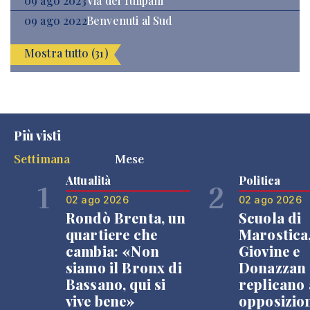
09 ago 2023
Via dei Tulipani
09 ago 2022
Benvenuti al Sud
Mostra tutto (31)
Più visti
Settimana
Mese
Attualità
Politica
1
2
02 ago 2026
02 ago 2026
Rondò Brenta, un
Scuola di
quartiere che
Marostica
cambia: «Non
Giovine e
siamo il Bronx di
Donazzan
Bassano, qui si
replicano 
vive bene»
opposizio