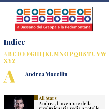
Indice
A
B
C
D
E
F
G
H
I
J
K
L
M
N
O
P
Q
R
S
T
U
V
W
X
Y
Z
A
Andrea Mocellin
All Stars
Andrea, l'inventore della
rivoluzionaria sedia a rotelle