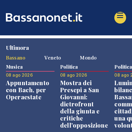
Ultimora
Bassano
Veneto
Mondo
Musica
Politica
Politic
08 ago 2026
08 ago 2026
08 ago 
Appuntamento
Mostra dei
Lumin
con Bach, per
Presepi a San
bilanc
Operaestate
Giovanni:
Bassa
dietrofront
comme
della giunta e
cittad
critiche
una q
dell'opposizione
volon