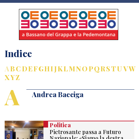
Indice
A
B
C
D
E
F
G
H
I
J
K
L
M
N
O
P
Q
R
S
T
U
V
W
X
Y
Z
A
Andrea Bacciga
Politica
Pietrosante passa a Futuro
Nazionale: «Siamo la destra,