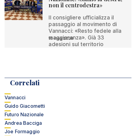
non il centrodestra»
Il consigliere ufficializza il
passaggio al movimento di
Vannacci: «Resto fedele alla
maggioranza». Già 33
16 mag 2026
adesioni sul territorio
Correlati
Vannacci
Guido Giacometti
Futuro Nazionale
Andrea Bacciga
Joe Formaggio