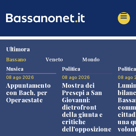
Ultimora
Bassano
Veneto
Mondo
Musica
Politica
Politic
08 ago 2026
08 ago 2026
08 ago 
Appuntamento
Mostra dei
Lumin
con Bach, per
Presepi a San
bilanc
Operaestate
Giovanni:
Bassa
dietrofront
comme
della giunta e
cittad
critiche
una q
dell'opposizione
volon