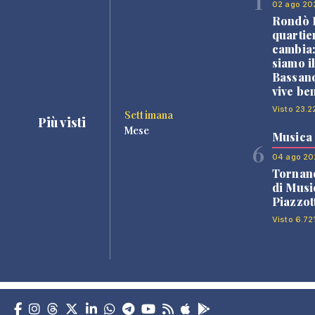
1
02 ago 20
Rondò B
quartie
cambia
siamo i
Bassano
vive be
Visto 23.2
Settimana
Più visti
Mese
Musica
6
04 ago 20
Tornano
di Musi
Piazzot
Visto 6.72