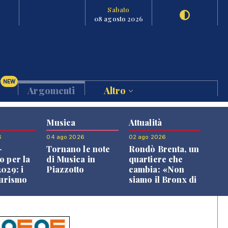
Sabato
08 agosto 2026
NEW
Argomenti
Altro
Musica
Attualità
6
04 ago 2026
02 ago 2026
-
Tornano le note
Rondò Brenta, un
o per la
di Musica in
quartiere che
029: i
Piazzotto
cambia: «Non
turismo
siamo il Bronx di
l
Bassano, qui si
o veneto
vive bene»