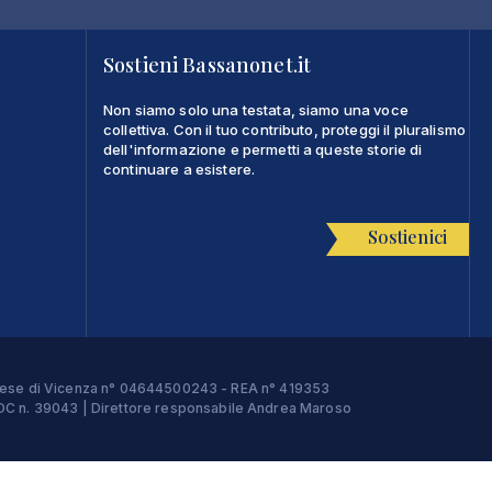
Sostieni Bassanonet.it
Non siamo solo una testata, siamo una voce
collettiva. Con il tuo contributo, proteggi il pluralismo
dell'informazione e permetti a queste storie di
continuare a esistere.
Sostienici
Imprese di Vicenza n° 04644500243 - REA n° 419353
e ROC n. 39043 | Direttore responsabile Andrea Maroso