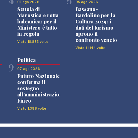
4
5
01 ago 2026
05 ago 2026
Scuola di
Bassano-
Marostica e rotta
Bardolino per la
balcanica: per il
Cultura 2029: i
Ministero è tutto
dati del turismo
in regola
aprono il
confronto veneto
Visto 18.883 volte
Visto 11.144 volte
Politica
9
07 ago 2026
Futuro Nazionale
0
conferma il
sostegno
all'amministrazione
Finco
Visto 1.398 volte