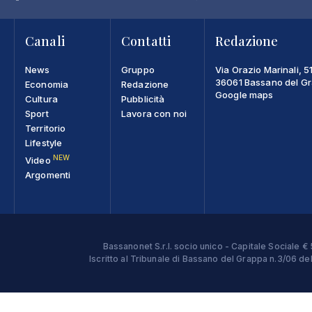
Canali
Contatti
Redazione
News
Gruppo
Via Orazio Marinali, 5
36061 Bassano del Gra
Economia
Redazione
Google maps
Cultura
Pubblicità
Sport
Lavora con noi
Territorio
Lifestyle
NEW
Video
Argomenti
Bassanonet S.r.l. socio unico - Capitale Sociale
Iscritto al Tribunale di Bassano del Grappa n.3/06 d