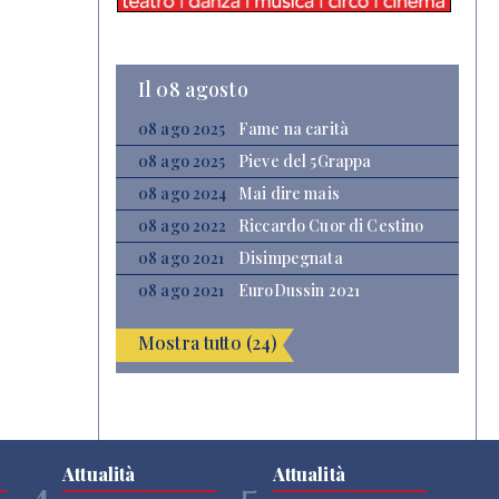
Il 08 agosto
08 ago 2025
Fame na carità
08 ago 2025
Pieve del 5Grappa
08 ago 2024
Mai dire mais
08 ago 2022
Riccardo Cuor di Cestino
08 ago 2021
Disimpegnata
08 ago 2021
EuroDussin 2021
Mostra tutto (24)
Attualità
Attualità