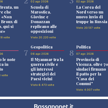
2
3
26
02 ago 2026
02 ago 2026
renta, un
Scuola di
La Corea del
re che
Marostica,
Nord verso un
: «Non
Giovine e
nuovo invio di
l Bronx di
Donazzan
truppe in Russia
, qui si
replicano alle
Visto 20.137 volte
ne»
opposizioni
28 volte
Visto 20.220 volte
Geopolitica
Politica
7
8
26
06 ago 2026
07 ago 2026
 le note
Il Myanmar tra la
Provincia di
ca in
guerra civile e
Vicenza, oltre 7
to
gli interessi
sindaci firmano
strategici dei
il patto per la
1 volte
Paesi vicini
"Casa dei
Comuni"
Visto 6.473 volte
Visto 4.007 volte