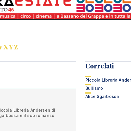
W
X
Y
Z
Correlati
Piccola Libreria Ande
Bullismo
Alice Sgarbossa
iccola Libreria Andersen di
Sgarbossa e il suo romanzo