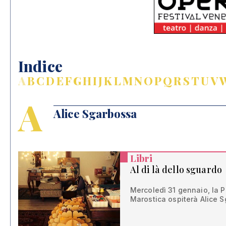
Indice
A
B
C
D
E
F
G
H
I
J
K
L
M
N
O
P
Q
R
S
T
U
V
A
Alice Sgarbossa
Libri
Al di là dello sguardo
Mercoledì 31 gennaio, la P
Marostica ospiterà Alice 