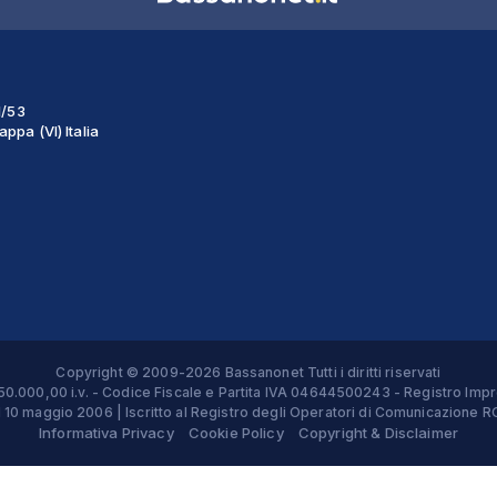
1/53
ppa (VI) Italia
Copyright © 2009-2026 Bassanonet Tutti i diritti riservati
 € 50.000,00 i.v. - Codice Fiscale e Partita IVA 04644500243 - Registro 
el 10 maggio 2006 | Iscritto al Registro degli Operatori di Comunicazion
Informativa Privacy
Cookie Policy
Copyright & Disclaimer