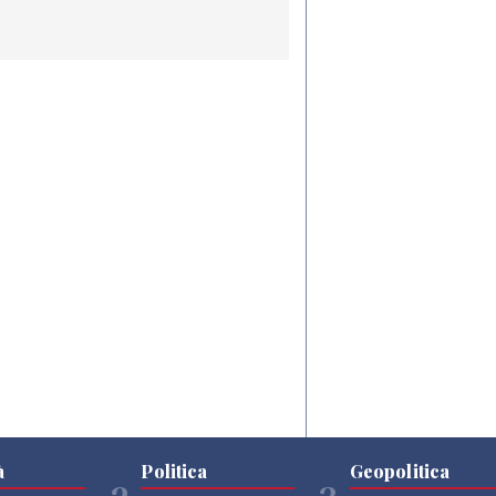
à
Politica
Geopolitica