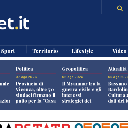
Sport
Territorio
Lifestyle
Video
Politica
Geopolitica
Attualità
07 ago 2026
06 ago 2026
05 ago 202
nale
Provincia di
Il Myanmar tra la
Bassano
Vicenza, oltre 70
guerra civile e gli
Bardolin
sindaci firmano il
interessi
Cultura 2
razione
patto per la "Casa
strategici dei
dati del 
dei Comuni"
Paesi vicini
aprono i
confront