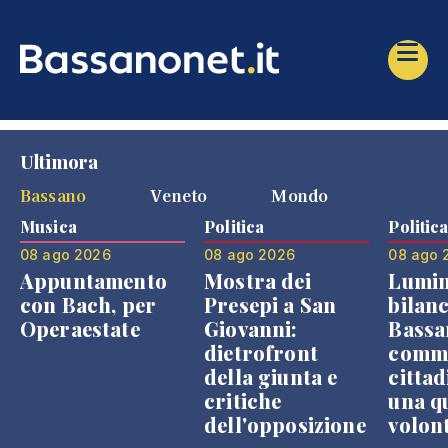
Ultimora
Bassano
Veneto
Mondo
Musica
Politica
Politic
08 ago 2026
08 ago 2026
08 ago 
Appuntamento
Mostra dei
Lumin
con Bach, per
Presepi a San
bilanc
Operaestate
Giovanni:
Bassa
dietrofront
comme
della giunta e
cittad
critiche
una q
dell'opposizione
volon