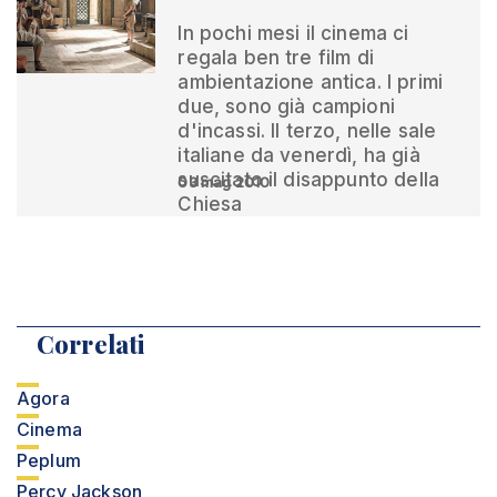
In pochi mesi il cinema ci
regala ben tre film di
ambientazione antica. I primi
due, sono già campioni
d'incassi. Il terzo, nelle sale
italiane da venerdì, ha già
suscitato il disappunto della
03 mag 2010
Chiesa
Correlati
Agora
Cinema
Peplum
Percy Jackson