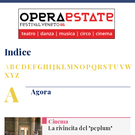
Indice
A
B
C
D
E
F
G
H
I
J
K
L
M
N
O
P
Q
R
S
T
U
V
W
X
Y
Z
A
Agora
Cinema
La rivincita del "peplum"