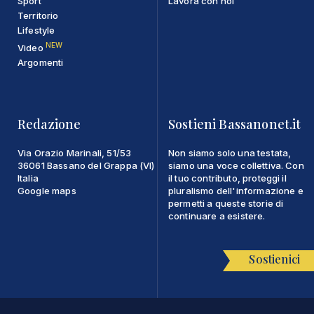
Sport
Lavora con noi
Territorio
Lifestyle
NEW
Video
Argomenti
Redazione
Sostieni Bassanonet.it
Via Orazio Marinali, 51/53
Non siamo solo una testata,
36061 Bassano del Grappa (VI)
siamo una voce collettiva. Con
Italia
il tuo contributo, proteggi il
Google maps
pluralismo dell'informazione e
permetti a queste storie di
continuare a esistere.
Sostienici