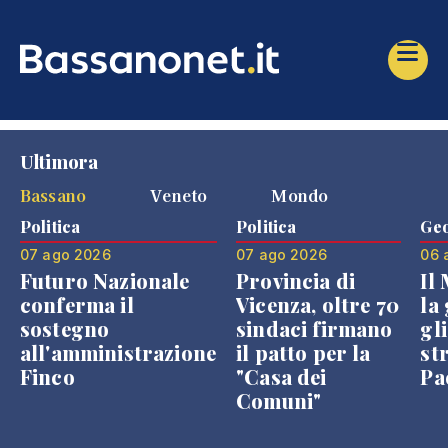
Ultimora
Bassano
Veneto
Mondo
Politica
Politica
Geo
07 ago 2026
07 ago 2026
06 
Futuro Nazionale
Provincia di
Il
conferma il
Vicenza, oltre 70
la 
sostegno
sindaci firmano
gli
all'amministrazione
il patto per la
st
Finco
"Casa dei
Pae
Comuni"