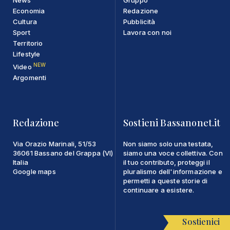
Economia
Redazione
Cultura
Pubblicità
Sport
Lavora con noi
Territorio
Lifestyle
NEW
Video
Argomenti
Redazione
Sostieni Bassanonet.it
Via Orazio Marinali, 51/53
Non siamo solo una testata,
36061 Bassano del Grappa (VI)
siamo una voce collettiva. Con
Italia
il tuo contributo, proteggi il
Google maps
pluralismo dell'informazione e
permetti a queste storie di
continuare a esistere.
Sostienici