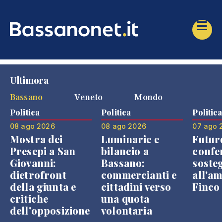
Ultimora
Bassano
Veneto
Mondo
Politica
Politica
Politic
08 ago 2026
08 ago 2026
07 ago 
Mostra dei
Luminarie e
Futur
Presepi a San
bilancio a
confe
Giovanni:
Bassano:
soste
dietrofront
commercianti e
all'a
della giunta e
cittadini verso
Finco
critiche
una quota
dell'opposizione
volontaria