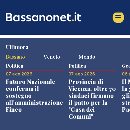
Ultimora
Bassano
Veneto
Mondo
Politica
Politica
Geo
07 ago 2026
07 ago 2026
06 
Futuro Nazionale
Provincia di
Il
conferma il
Vicenza, oltre 70
la 
sostegno
sindaci firmano
gli
all'amministrazione
il patto per la
st
Finco
"Casa dei
Pae
Comuni"