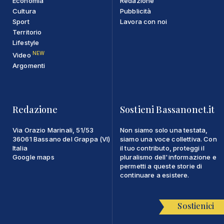
Economia
Redazione
Cultura
Pubblicità
Sport
Lavora con noi
Territorio
Lifestyle
NEW
Video
Argomenti
Redazione
Sostieni Bassanonet.it
Via Orazio Marinali, 51/53
Non siamo solo una testata,
36061 Bassano del Grappa (VI)
siamo una voce collettiva. Con
Italia
il tuo contributo, proteggi il
Google maps
pluralismo dell'informazione e
permetti a queste storie di
continuare a esistere.
Sostienici