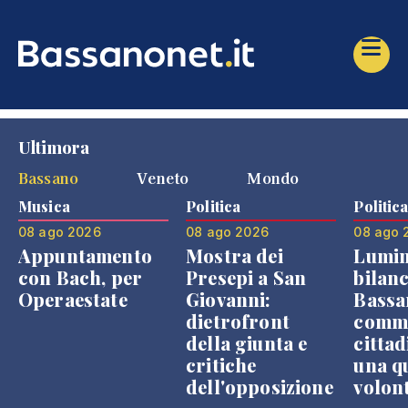
Ultimora
Bassano
Veneto
Mondo
Musica
Politica
Politic
08 ago 2026
08 ago 2026
08 ago 
Appuntamento
Mostra dei
Lumin
con Bach, per
Presepi a San
bilanc
Operaestate
Giovanni:
Bassa
dietrofront
comme
della giunta e
cittad
critiche
una q
dell'opposizione
volon