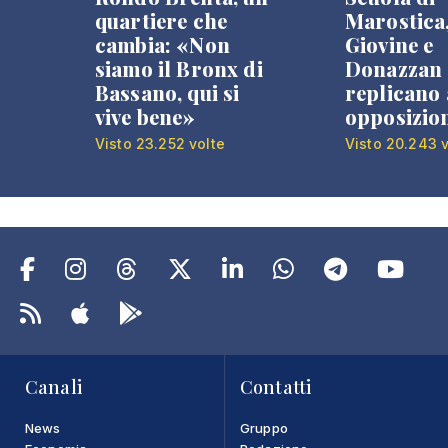
quartiere che
Marostica
cambia: «Non
Giovine e
siamo il Bronx di
Donazzan
Bassano, qui si
replicano 
vive bene»
opposizio
Visto 23.252 volte
Visto 20.243 v
Canali
Contatti
News
Gruppo