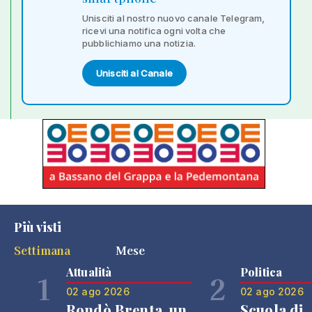
Unisciti al nostro nuovo canale Telegram,
ricevi una notifica ogni volta che
pubblichiamo una notizia.
Unisciti al Canale
Più visti
Settimana
Mese
Attualità
Politica
1
2
02 ago 2026
02 ago 2026
Rondò Brenta, un
Scuola di