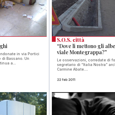
S.O.S. città
nghi
“Dove li mettono gli alb
viale Montegrappa?”
donate in via Portici
e di Bassano. Un
Le osservazioni, corredate di fo
inua a...
segretario di “Italia Nostra” arc
Carmine Abate....
22 feb 2011