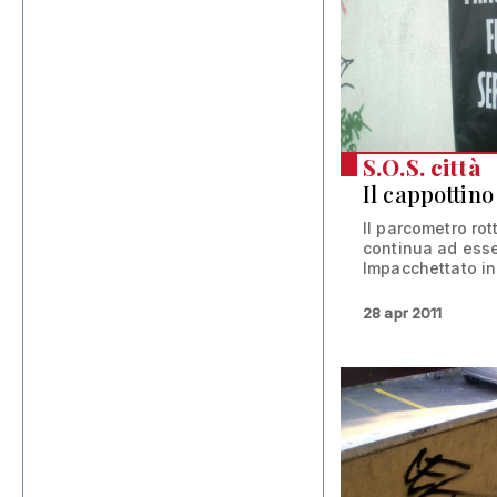
S.O.S. città
Il cappottin
Il parcometro rot
continua ad esser
Impacchettato in 
28 apr 2011