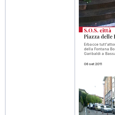
S.O.S. città
Piazza delle
Erbacce tutt'att
della Fontana Bo
Garibaldi a Bassa
06 set 2011