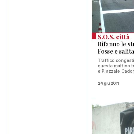
S.O.S. città
Rifanno le str
Fosse e salita
Traffico congest
questa mattina t
e Piazzale Cador
24 giu 2011