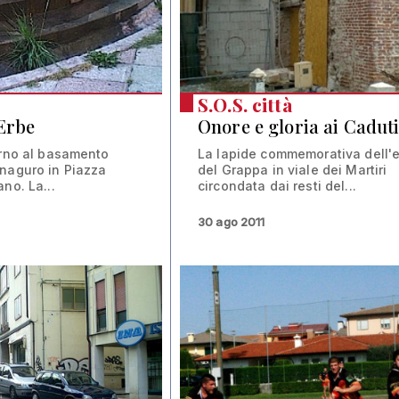
S.O.S. città
 Erbe
Onore e gloria ai Cadut
orno al basamento
La lapide commemorativa dell'e
naguro in Piazza
del Grappa in viale dei Martiri
no. La...
circondata dai resti del...
30 ago 2011