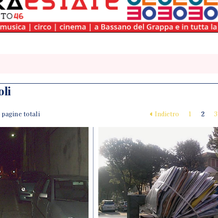
oli
 3 pagine totali
Indietro
1
2
3