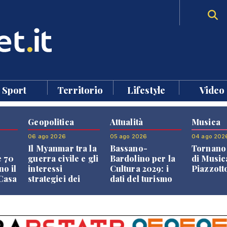
Sport
Territorio
Lifestyle
Video
Geopolitica
Attualità
Musica
06 ago 2026
05 ago 2026
04 ago 202
Il Myanmar tra la
Bassano-
Tornano 
e 70
guerra civile e gli
Bardolino per la
di Music
no il
interessi
Cultura 2029: i
Piazzott
"Casa
strategici dei
dati del turismo
Paesi vicini
aprono il
confronto veneto