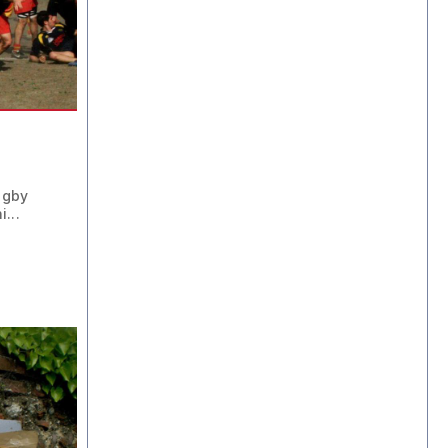
ugby
...