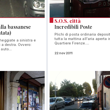
S.O.S. città
lla bassanese
Incredibili Poste
tata)
Plichi di posta ordinaria deposit
tutta la mattina all'aria aperta i
heggiate a sinistra e
Quartiere Firenze....
ti a destra. Ovvero:
auto...
22 nov 2011