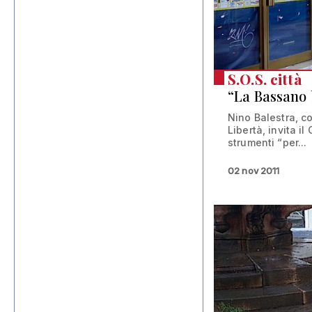
S.O.S. città
“La Bassano 
Nino Balestra, c
Libertà, invita il
strumenti “per...
02 nov 2011