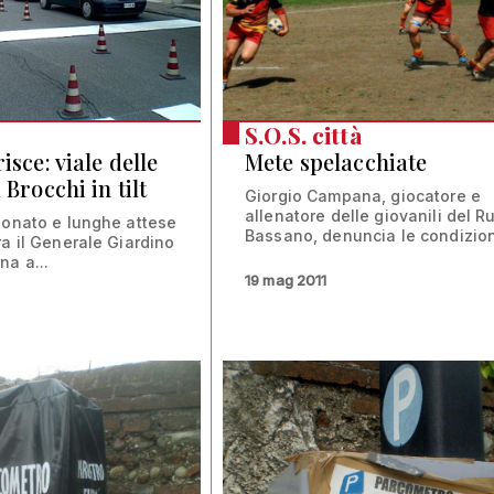
S.O.S. città
isce: viale delle
Mete spelacchiate
 Brocchi in tilt
Giorgio Campana, giocatore e
allenatore delle giovanili del R
ionato e lunghe attese
Bassano, denuncia le condizioni
ra il Generale Giardino
na a...
19 mag 2011