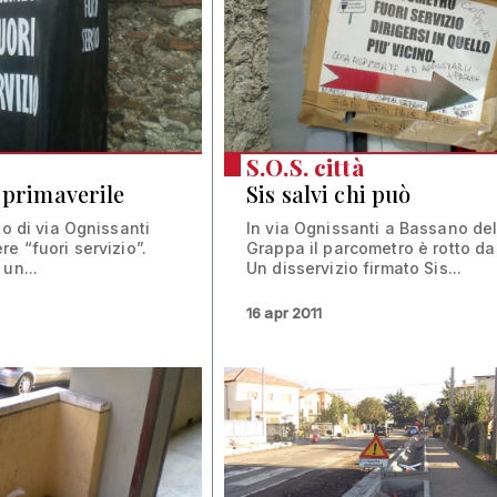
S.O.S. città
o primaverile
Sis salvi chi può
to di via Ognissanti
In via Ognissanti a Bassano de
e “fuori servizio”.
Grappa il parcometro è rotto da
un...
Un disservizio firmato Sis...
16 apr 2011