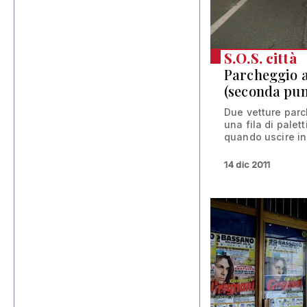
S.O.S. città
Parcheggio a
(seconda pun
Due vetture parc
una fila di palet
quando uscire in 
14 dic 2011