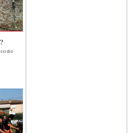
i?
ccidio