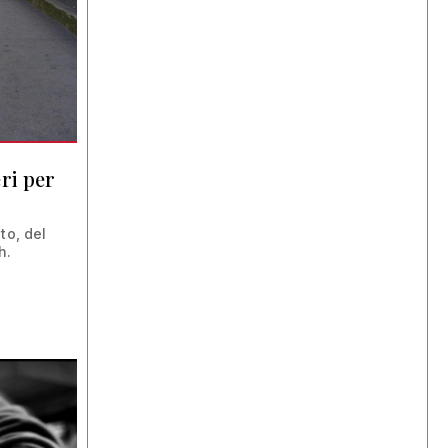
eri per
to, del
h.