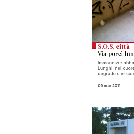
S.O.S. città
Via porci lu
Immondizie abban
Lunghi, nel cuor
degrado che cont
09 mar 2011