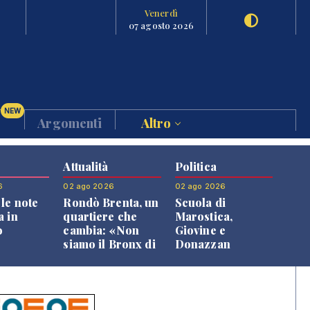
Venerdì
07 agosto 2026
NEW
Argomenti
Altro
Attualità
Politica
6
02 ago 2026
02 ago 2026
le note
Rondò Brenta, un
Scuola di
a in
quartiere che
Marostica,
o
cambia: «Non
Giovine e
siamo il Bronx di
Donazzan
Bassano, qui si
replicano alle
vive bene»
opposizioni