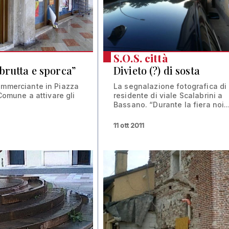
S.O.S. città
brutta e sporca”
Divieto (?) di sosta
ommerciante in Piazza
La segnalazione fotografica di
 Comune a attivare gli
residente di viale Scalabrini a
Bassano. “Durante la fiera noi..
11 ott 2011