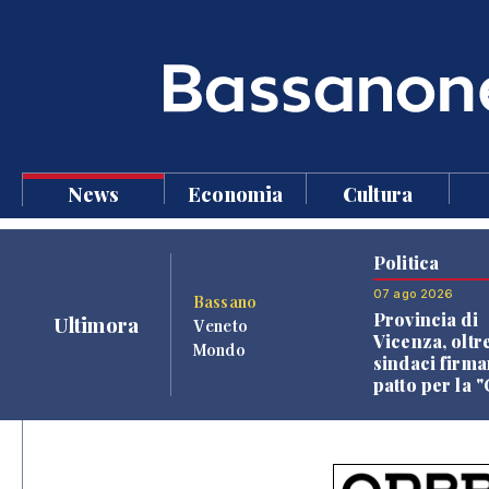
News
Economia
Cultura
Politica
07 ago 2026
Bassano
Provincia di
Ultimora
Veneto
Vicenza, oltr
Mondo
sindaci firma
patto per la 
dei Comuni"