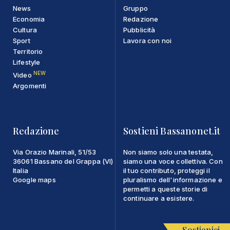
News
Gruppo
Economia
Redazione
Cultura
Pubblicità
Sport
Lavora con noi
Territorio
Lifestyle
NEW
Video
Argomenti
Redazione
Sostieni Bassanonet.it
Via Orazio Marinali, 51/53
Non siamo solo una testata,
36061 Bassano del Grappa (VI)
siamo una voce collettiva. Con
Italia
il tuo contributo, proteggi il
Google maps
pluralismo dell'informazione e
permetti a queste storie di
continuare a esistere.
Sostienici