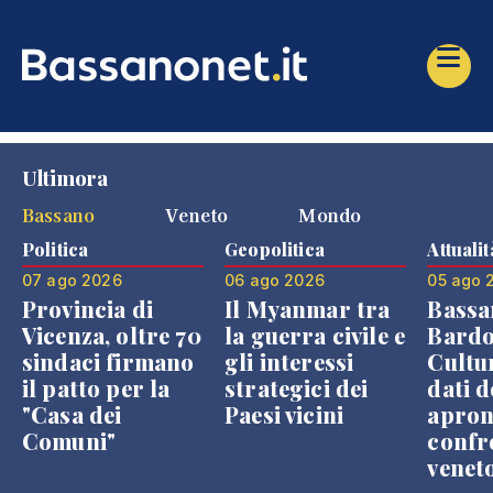
Ultimora
Bassano
Veneto
Mondo
Politica
Geopolitica
Attualit
07 ago 2026
06 ago 2026
05 ago 
Provincia di
Il Myanmar tra
Bassa
Vicenza, oltre 70
la guerra civile e
Bardo
sindaci firmano
gli interessi
Cultur
il patto per la
strategici dei
dati d
"Casa dei
Paesi vicini
apron
Comuni"
confr
venet