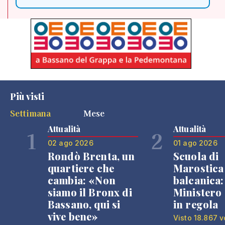
Più visti
Settimana
Mese
Attualità
Attualità
1
2
02 ago 2026
01 ago 2026
Rondò Brenta, un
Scuola di
quartiere che
Marostica 
cambia: «Non
balcanica: 
siamo il Bronx di
Ministero 
Bassano, qui si
in regola
vive bene»
Visto 18.867 v