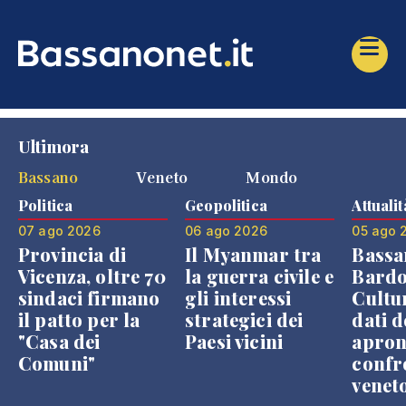
Ultimora
Bassano
Veneto
Mondo
Politica
Geopolitica
Attualit
07 ago 2026
06 ago 2026
05 ago 
Provincia di
Il Myanmar tra
Bassa
Vicenza, oltre 70
la guerra civile e
Bardo
sindaci firmano
gli interessi
Cultur
il patto per la
strategici dei
dati d
"Casa dei
Paesi vicini
apron
Comuni"
confr
venet