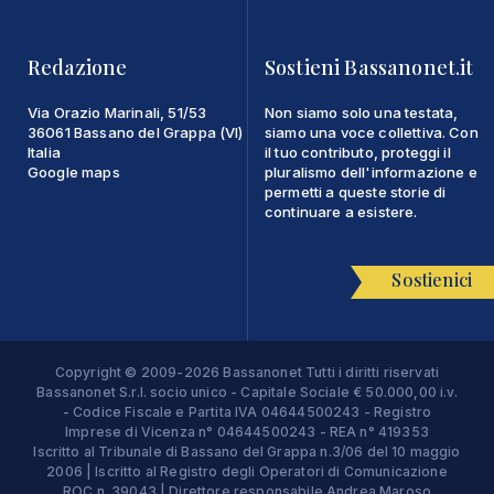
Redazione
Sostieni Bassanonet.it
Via Orazio Marinali, 51/53
Non siamo solo una testata,
36061 Bassano del Grappa (VI)
siamo una voce collettiva. Con
Italia
il tuo contributo, proteggi il
Google maps
pluralismo dell'informazione e
permetti a queste storie di
continuare a esistere.
Sostienici
Copyright © 2009-2026 Bassanonet Tutti i diritti riservati
Bassanonet S.r.l. socio unico - Capitale Sociale € 50.000,00 i.v.
- Codice Fiscale e Partita IVA 04644500243 - Registro
Imprese di Vicenza n° 04644500243 - REA n° 419353
Iscritto al Tribunale di Bassano del Grappa n.3/06 del 10 maggio
2006 | Iscritto al Registro degli Operatori di Comunicazione
ROC n. 39043 | Direttore responsabile Andrea Maroso