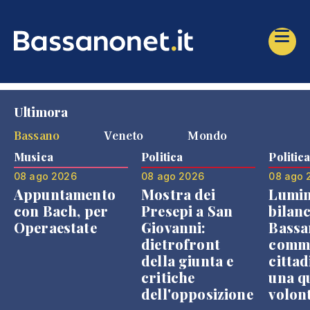
Ultimora
Bassano
Veneto
Mondo
Musica
Politica
Politic
08 ago 2026
08 ago 2026
08 ago 
Appuntamento
Mostra dei
Lumin
con Bach, per
Presepi a San
bilanc
Operaestate
Giovanni:
Bassa
dietrofront
comme
della giunta e
cittad
critiche
una q
dell'opposizione
volon