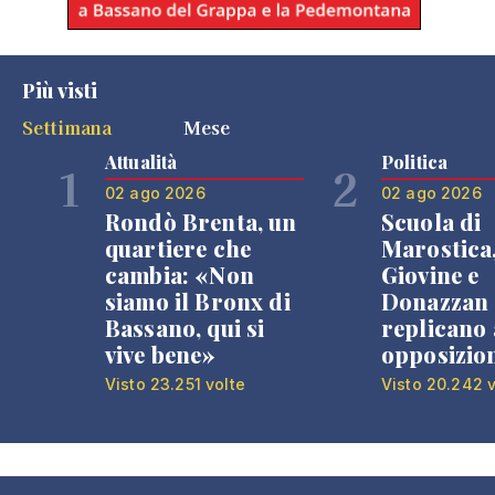
Più visti
Settimana
Mese
Attualità
Politica
1
2
02 ago 2026
02 ago 2026
Rondò Brenta, un
Scuola di
quartiere che
Marostica
cambia: «Non
Giovine e
siamo il Bronx di
Donazzan
Bassano, qui si
replicano 
vive bene»
opposizio
Visto 23.251 volte
Visto 20.242 v