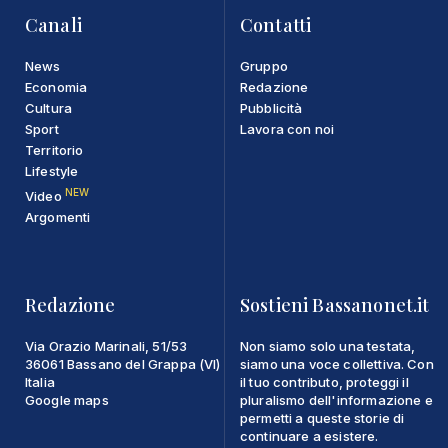
Canali
Contatti
News
Gruppo
Economia
Redazione
Cultura
Pubblicità
Sport
Lavora con noi
Territorio
Lifestyle
NEW
Video
Argomenti
Redazione
Sostieni Bassanonet.it
Via Orazio Marinali, 51/53
Non siamo solo una testata,
36061 Bassano del Grappa (VI)
siamo una voce collettiva. Con
Italia
il tuo contributo, proteggi il
Google maps
pluralismo dell'informazione e
permetti a queste storie di
continuare a esistere.