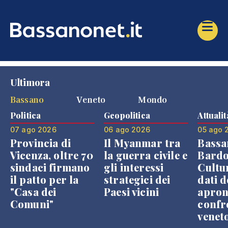
Ultimora
Bassano
Veneto
Mondo
Politica
Geopolitica
Attualit
07 ago 2026
06 ago 2026
05 ago 
Provincia di
Il Myanmar tra
Bassa
Vicenza, oltre 70
la guerra civile e
Bardo
sindaci firmano
gli interessi
Cultur
il patto per la
strategici dei
dati d
"Casa dei
Paesi vicini
apron
Comuni"
confr
venet