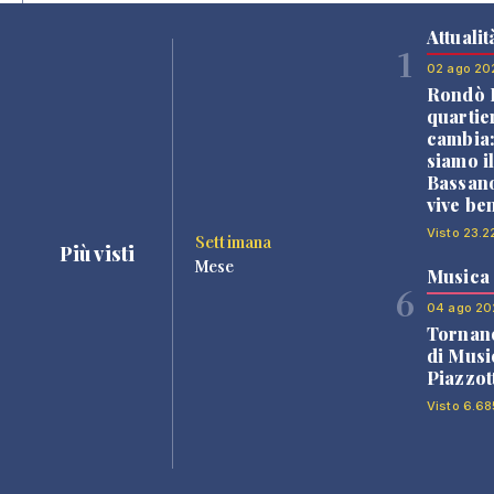
Attualit
1
02 ago 20
Rondò B
quartie
cambia
siamo i
Bassano
vive be
Visto 23.2
Settimana
Più visti
Mese
Musica
6
04 ago 20
Tornano
di Musi
Piazzot
Visto 6.68