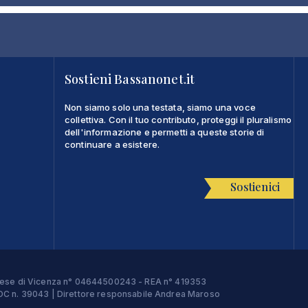
Sostieni Bassanonet.it
Non siamo solo una testata, siamo una voce
collettiva. Con il tuo contributo, proteggi il pluralismo
dell'informazione e permetti a queste storie di
continuare a esistere.
Sostienici
Imprese di Vicenza n° 04644500243 - REA n° 419353
e ROC n. 39043 | Direttore responsabile Andrea Maroso