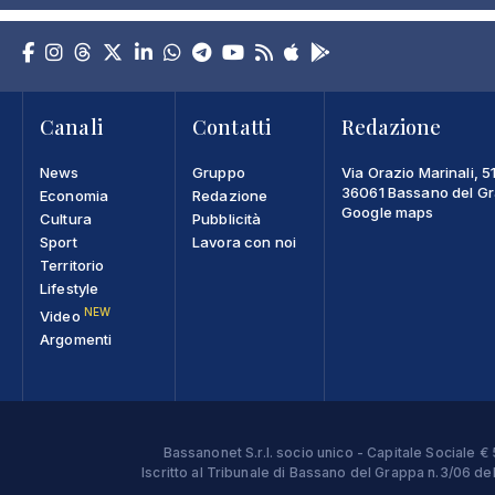
Canali
Contatti
Redazione
News
Gruppo
Via Orazio Marinali, 5
36061 Bassano del Gra
Economia
Redazione
Google maps
Cultura
Pubblicità
Sport
Lavora con noi
Territorio
Lifestyle
NEW
Video
Argomenti
Bassanonet S.r.l. socio unico - Capitale Sociale
Iscritto al Tribunale di Bassano del Grappa n.3/06 d