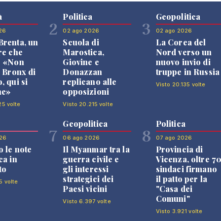
à
Politica
Geopolitica
2
3
26
02 ago 2026
02 ago 2026
renta, un
Scuola di
La Corea del
re che
Marostica,
Nord verso un
: «Non
Giovine e
nuovo invio di
l Bronx di
Donazzan
truppe in Russia
, qui si
replicano alle
Visto 20.135 volte
ne»
opposizioni
25 volte
Visto 20.215 volte
Geopolitica
Politica
7
8
26
06 ago 2026
07 ago 2026
 le note
Il Myanmar tra la
Provincia di
ca in
guerra civile e
Vicenza, oltre 7
to
gli interessi
sindaci firmano
strategici dei
il patto per la
5 volte
Paesi vicini
"Casa dei
Comuni"
Visto 6.397 volte
Visto 3.921 volte