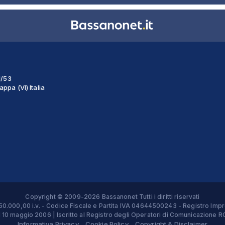
1/53
ppa (VI) Italia
Copyright © 2009-2026 Bassanonet Tutti i diritti riservati
 € 50.000,00 i.v. - Codice Fiscale e Partita IVA 04644500243 - Registro 
el 10 maggio 2006 | Iscritto al Registro degli Operatori di Comunicazion
Informativa Privacy
Cookie Policy
Copyright & Disclaimer