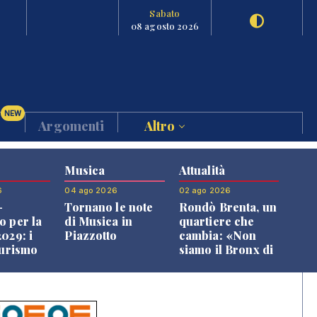
Sabato
08 agosto 2026
NEW
Argomenti
Altro
Musica
Attualità
6
04 ago 2026
02 ago 2026
-
Tornano le note
Rondò Brenta, un
o per la
di Musica in
quartiere che
029: i
Piazzotto
cambia: «Non
turismo
siamo il Bronx di
l
Bassano, qui si
o veneto
vive bene»