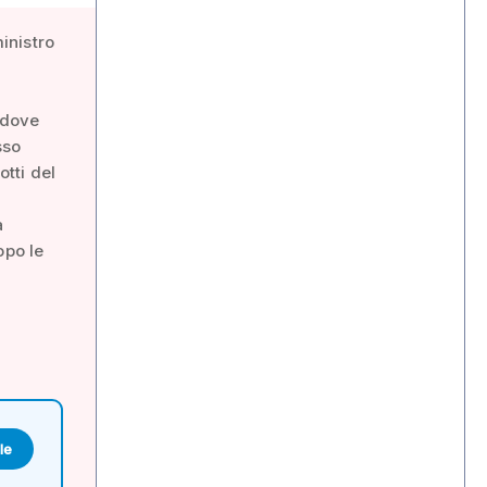
ministro
 dove
sso
otti del
a
opo le
le