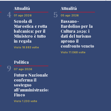
Attualità
Attualità
4
5
01 ago 2026
05 ago 2026
Scuola di
Bassano-
Marostica e rotta
Bardolino per la
balcanica: per il
Cultura 2029: i
Ministero è tutto
dati del turismo
in regola
aprono il
confronto veneto
Visto 18.883 volte
Visto 11.068 volte
Politica
9
07 ago 2026
Futuro Nazionale
0
conferma il
sostegno
all'amministrazione
Finco
Visto 1.230 volte