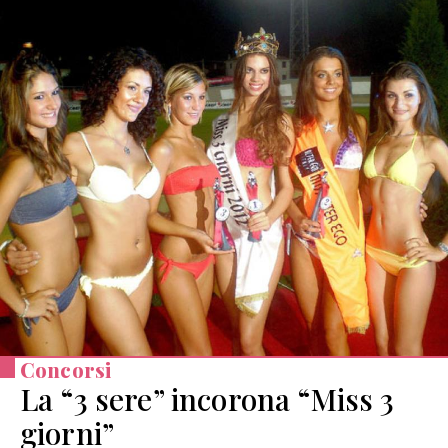
Concorsi
La “3 sere” incorona “Miss 3
giorni”