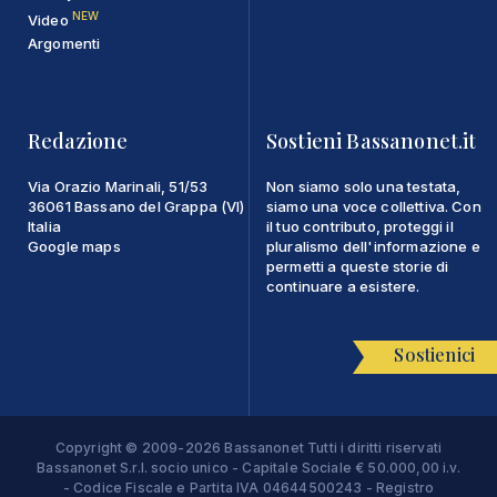
NEW
Video
Argomenti
Redazione
Sostieni Bassanonet.it
Via Orazio Marinali, 51/53
Non siamo solo una testata,
36061 Bassano del Grappa (VI)
siamo una voce collettiva. Con
Italia
il tuo contributo, proteggi il
Google maps
pluralismo dell'informazione e
permetti a queste storie di
continuare a esistere.
Sostienici
Copyright © 2009-2026 Bassanonet Tutti i diritti riservati
Bassanonet S.r.l. socio unico - Capitale Sociale € 50.000,00 i.v.
- Codice Fiscale e Partita IVA 04644500243 - Registro