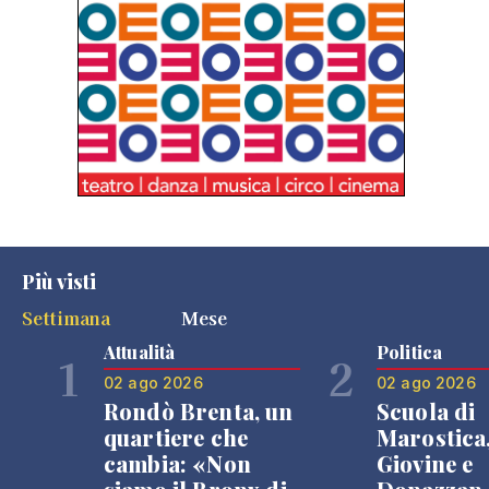
Più visti
Settimana
Mese
Attualità
Politica
1
2
02 ago 2026
02 ago 2026
Rondò Brenta, un
Scuola di
quartiere che
Marostica
cambia: «Non
Giovine e