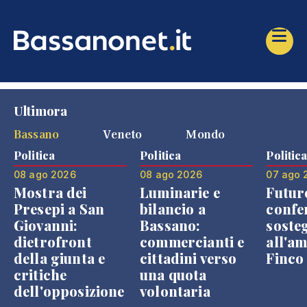
Ultimora
Bassano
Veneto
Mondo
Politica
Politica
Politic
08 ago 2026
08 ago 2026
07 ago 
Mostra dei
Luminarie e
Futur
Presepi a San
bilancio a
confe
Giovanni:
Bassano:
soste
dietrofront
commercianti e
all'a
della giunta e
cittadini verso
Finco
critiche
una quota
dell'opposizione
volontaria