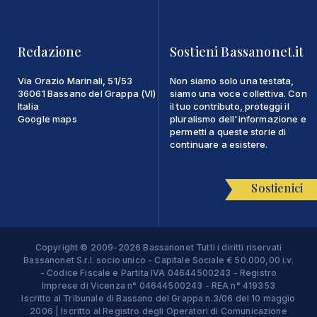
Redazione
Sostieni Bassanonet.it
Via Orazio Marinali, 51/53
Non siamo solo una testata,
36061 Bassano del Grappa (VI)
siamo una voce collettiva. Con
Italia
il tuo contributo, proteggi il
Google maps
pluralismo dell'informazione e
permetti a queste storie di
continuare a esistere.
Sostienici
Copyright © 2009-2026 Bassanonet Tutti i diritti riservati
Bassanonet S.r.l. socio unico - Capitale Sociale € 50.000,00 i.v.
- Codice Fiscale e Partita IVA 04644500243 - Registro
Imprese di Vicenza n° 04644500243 - REA n° 419353
Iscritto al Tribunale di Bassano del Grappa n.3/06 del 10 maggio
2006 | Iscritto al Registro degli Operatori di Comunicazione