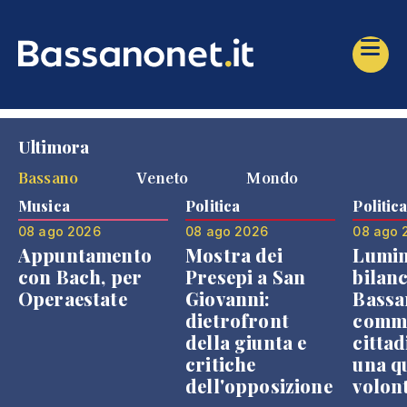
Ultimora
Bassano
Veneto
Mondo
Musica
Politica
Politic
08 ago 2026
08 ago 2026
08 ago 
Appuntamento
Mostra dei
Lumin
con Bach, per
Presepi a San
bilanc
Operaestate
Giovanni:
Bassa
dietrofront
comme
della giunta e
cittad
critiche
una q
dell'opposizione
volon