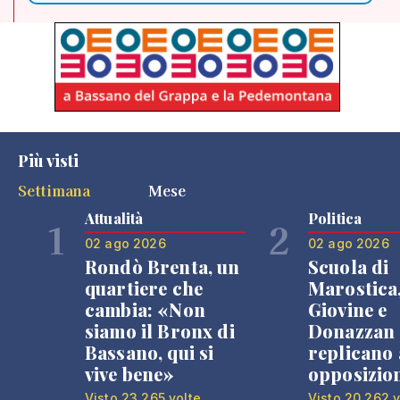
Più visti
Settimana
Mese
Attualità
Politica
1
2
02 ago 2026
02 ago 2026
Rondò Brenta, un
Scuola di
quartiere che
Marostica
cambia: «Non
Giovine e
siamo il Bronx di
Donazzan
Bassano, qui si
replicano 
vive bene»
opposizio
Visto 23.265 volte
Visto 20.262 v