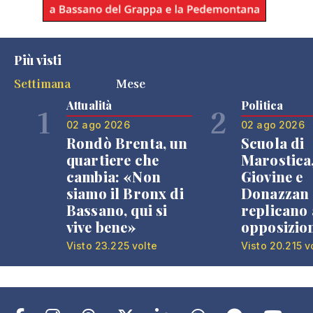
Più visti
Settimana
Mese
Attualità
Politica
1
2
02 ago 2026
02 ago 2026
Rondò Brenta, un
Scuola di
quartiere che
Marostica
cambia: «Non
Giovine e
siamo il Bronx di
Donazzan
Bassano, qui si
replicano 
vive bene»
opposizio
Visto 23.225 volte
Visto 20.215 v