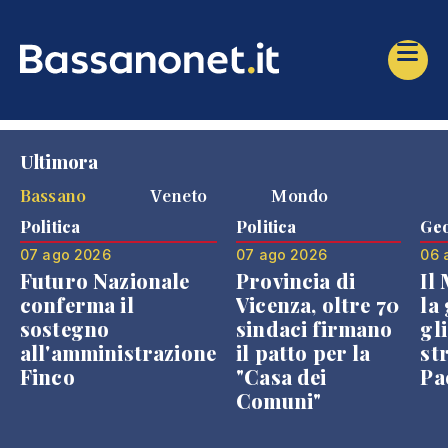
Ultimora
Bassano
Veneto
Mondo
Politica
Politica
Geo
07 ago 2026
07 ago 2026
06 
Futuro Nazionale
Provincia di
Il
conferma il
Vicenza, oltre 70
la 
sostegno
sindaci firmano
gli
all'amministrazione
il patto per la
st
Finco
"Casa dei
Pae
Comuni"