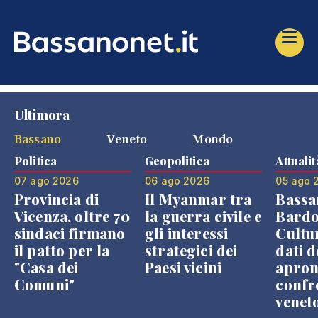
Ultimora
Bassano
Veneto
Mondo
Politica
Geopolitica
Attualit
07 ago 2026
06 ago 2026
05 ago 
Provincia di
Il Myanmar tra
Bassa
Vicenza, oltre 70
la guerra civile e
Bardo
sindaci firmano
gli interessi
Cultur
il patto per la
strategici dei
dati d
"Casa dei
Paesi vicini
apron
Comuni"
confr
venet