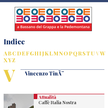
Indice
A
B
C
D
E
F
G
H
I
J
K
L
M
N
O
P
Q
R
S
T
U
V
W
X
Y
Z
V
Vincenzo TinÃ¨
Attualità
Caffè Italia Nostra