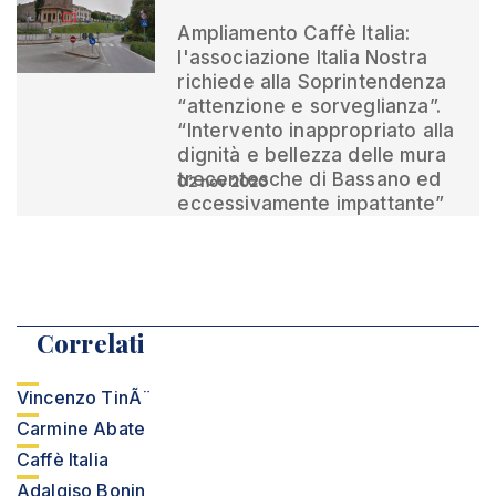
Ampliamento Caffè Italia:
l'associazione Italia Nostra
richiede alla Soprintendenza
“attenzione e sorveglianza”.
“Intervento inappropriato alla
dignità e bellezza delle mura
trecentesche di Bassano ed
02 nov 2020
eccessivamente impattante”
Correlati
Vincenzo TinÃ¨
Carmine Abate
Caffè Italia
Adalgiso Bonin