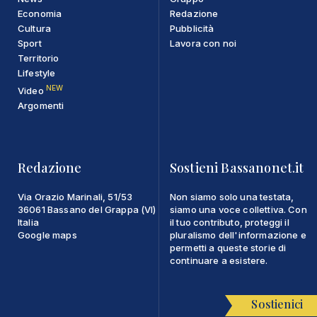
Economia
Redazione
Cultura
Pubblicità
Sport
Lavora con noi
Territorio
Lifestyle
NEW
Video
Argomenti
Redazione
Sostieni Bassanonet.it
Via Orazio Marinali, 51/53
Non siamo solo una testata,
36061 Bassano del Grappa (VI)
siamo una voce collettiva. Con
Italia
il tuo contributo, proteggi il
Google maps
pluralismo dell'informazione e
permetti a queste storie di
continuare a esistere.
Sostienici