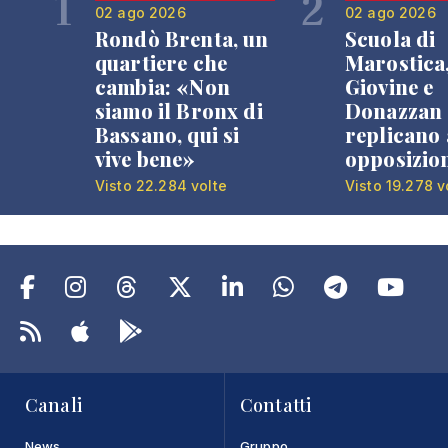
1
2
02 ago 2026
02 ago 2026
Rondò Brenta, un
Scuola di
quartiere che
Marostica
cambia: «Non
Giovine e
siamo il Bronx di
Donazzan
Bassano, qui si
replicano 
vive bene»
opposizio
Visto 22.284 volte
Visto 19.278 v
Canali
Contatti
News
Gruppo