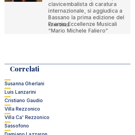
clavicembalista di caratura
internazionale, si aggiudica a
Bassano la prima edizione del
Premio Eccellenze Musicali
12 ott 2022
“Mario Michele Faliero”
Correlati
Susanna Gherlani
Luis Lanzarini
Cristiano Gaudio
Villa Rezzonico
Villa Ca' Rezzonico
Sassofono
Damiano Lazzaron