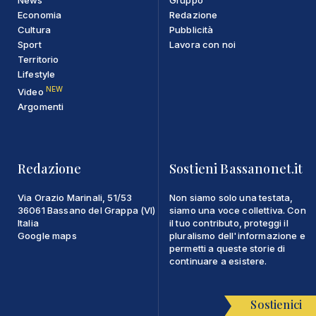
News
Gruppo
Economia
Redazione
Cultura
Pubblicità
Sport
Lavora con noi
Territorio
Lifestyle
NEW
Video
Argomenti
Redazione
Sostieni Bassanonet.it
Via Orazio Marinali, 51/53
Non siamo solo una testata,
36061 Bassano del Grappa (VI)
siamo una voce collettiva. Con
Italia
il tuo contributo, proteggi il
Google maps
pluralismo dell'informazione e
permetti a queste storie di
continuare a esistere.
Sostienici