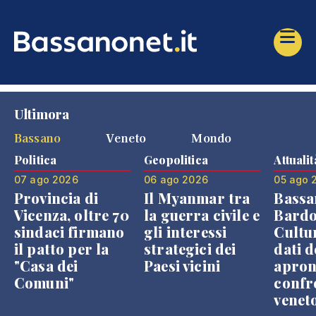
Ultimora
Bassano
Veneto
Mondo
Politica
Geopolitica
Attualit
07 ago 2026
06 ago 2026
05 ago 
Provincia di
Il Myanmar tra
Bassa
Vicenza, oltre 70
la guerra civile e
Bardo
sindaci firmano
gli interessi
Cultur
il patto per la
strategici dei
dati d
"Casa dei
Paesi vicini
apron
Comuni"
confr
venet