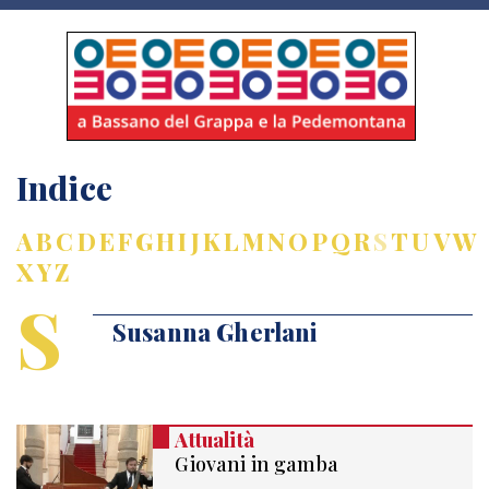
Indice
A
B
C
D
E
F
G
H
I
J
K
L
M
N
O
P
Q
R
S
T
U
V
W
X
Y
Z
S
Susanna Gherlani
Attualità
Giovani in gamba