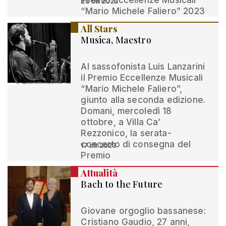
Premio Eccellenze Musicali
20 ott 2023
“Mario Michele Faliero” 2023
All Stars
Musica, Maestro
Al sassofonista Luis Lanzarini
il Premio Eccellenze Musicali
“Mario Michele Faliero”,
giunto alla seconda edizione.
Domani, mercoledì 18
ottobre, a Villa Ca’
Rezzonico, la serata-
concerto di consegna del
17 ott 2023
Premio
Attualità
Bach to the Future
Giovane orgoglio bassanese:
Cristiano Gaudio, 27 anni,