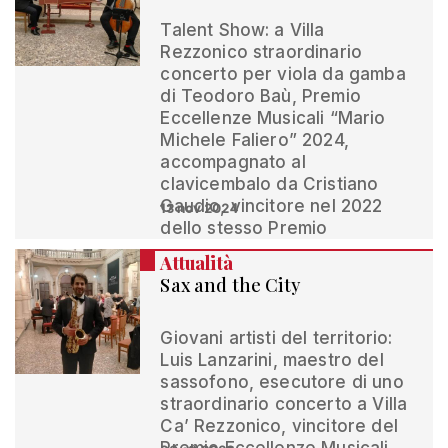
Talent Show: a Villa
Rezzonico straordinario
concerto per viola da gamba
di Teodoro Baù, Premio
Eccellenze Musicali “Mario
Michele Faliero” 2024,
accompagnato al
clavicembalo da Cristiano
Gaudio, vincitore nel 2022
13 nov 2024
dello stesso Premio
Attualità
Sax and the City
Giovani artisti del territorio:
Luis Lanzarini, maestro del
sassofono, esecutore di uno
straordinario concerto a Villa
Ca’ Rezzonico, vincitore del