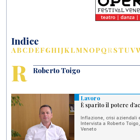
Indice
A
B
C
D
E
F
G
H
I
J
K
L
M
N
O
P
Q
R
S
T
U
V
R
Roberto Toigo
Lavoro
È sparito il potere d’a
Inflazione, crisi aziendali
Intervista a Roberto Toigo
Veneto