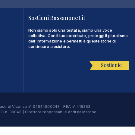
Sostieni Bassanonet.it
Non siamo solo una testata, siamo una voce
collettiva. Con il tuo contributo, proteggi il pluralismo
dell'informazione e permetti a queste storie di
continuare a esistere.
Sostienici
Imprese di Vicenza n° 04644500243 - REA n° 419353
e ROC n. 39043 | Direttore responsabile Andrea Maroso