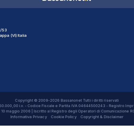
1/53
ppa (VI) Italia
Copyright © 2009-2026 Bassanonet Tutti i diritti riservati
 € 50.000,00 i.v. - Codice Fiscale e Partita IVA 04644500243 - Registro 
el 10 maggio 2006 | Iscritto al Registro degli Operatori di Comunicazion
Informativa Privacy
Cookie Policy
Copyright & Disclaimer