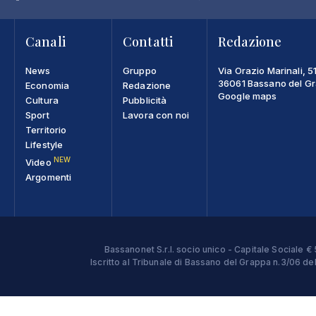
Canali
Contatti
Redazione
News
Gruppo
Via Orazio Marinali, 5
36061 Bassano del Gra
Economia
Redazione
Google maps
Cultura
Pubblicità
Sport
Lavora con noi
Territorio
Lifestyle
NEW
Video
Argomenti
Bassanonet S.r.l. socio unico - Capitale Sociale
Iscritto al Tribunale di Bassano del Grappa n.3/06 d