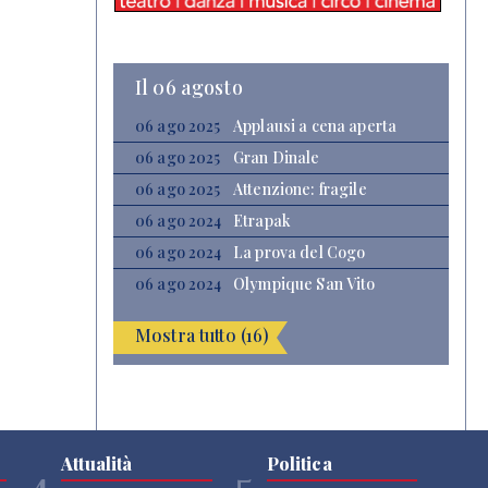
Il 06 agosto
06 ago 2025
Applausi a cena aperta
06 ago 2025
Gran Dinale
06 ago 2025
Attenzione: fragile
06 ago 2024
Etrapak
06 ago 2024
La prova del Cogo
06 ago 2024
Olympique San Vito
Mostra tutto (16)
Attualità
Politica