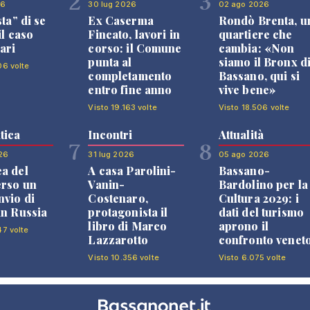
2
3
26
30 lug 2026
02 ago 2026
sta” di se
Ex Caserma
Rondò Brenta, u
il caso
Fincato, lavori in
quartiere che
ari
corso: il Comune
cambia: «Non
punta al
siamo il Bronx d
06 volte
completamento
Bassano, qui si
entro fine anno
vive bene»
Visto 19.163 volte
Visto 18.506 volte
tica
Incontri
Attualità
7
8
26
31 lug 2026
05 ago 2026
a del
A casa Parolini-
Bassano-
erso un
Vanin-
Bardolino per la
nvio di
Costenaro,
Cultura 2029: i
in Russia
protagonista il
dati del turismo
libro di Marco
aprono il
47 volte
Lazzarotto
confronto venet
Visto 10.356 volte
Visto 6.075 volte