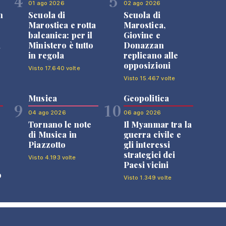
4
5
01 ago 2026
02 ago 2026
n
Scuola di
Scuola di
Marostica e rotta
Marostica,
balcanica: per il
Giovine e
i
Ministero è tutto
Donazzan
in regola
replicano alle
opposizioni
Visto 17.640 volte
Visto 15.467 volte
Musica
Geopolitica
9
10
04 ago 2026
06 ago 2026
Tornano le note
Il Myanmar tra la
di Musica in
guerra civile e
Piazzotto
gli interessi
strategici dei
Visto 4.193 volte
Paesi vicini
o
Visto 1.349 volte