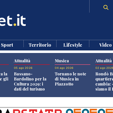
Sport
Territorio
Lifestyle
Video
Attualità
Musica
Attualità
05 ago 2026
04 ago 2026
02 ago 202
a la
Bassano-
Tornano le note
Rondò Br
e gli
Bardolino per la
di Musica in
quartier
Cultura 2029: i
Piazzotto
cambia:
dati del turismo
siamo il
aprono il
Bassano,
confronto veneto
vive ben