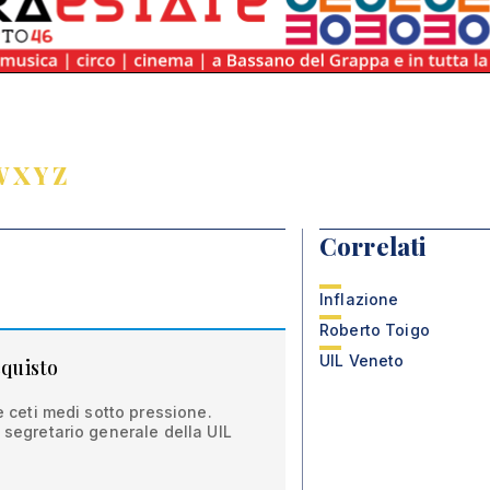
W
X
Y
Z
Correlati
Inflazione
Roberto Toigo
UIL Veneto
cquisto
 e ceti medi sotto pressione.
, segretario generale della UIL