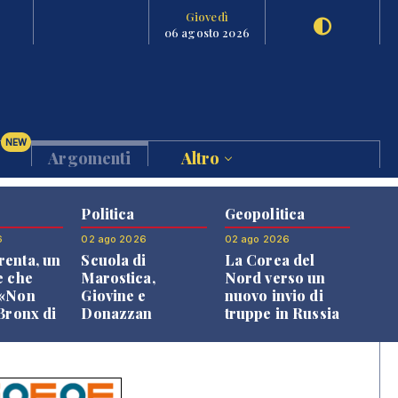
Giovedì
06 agosto 2026
NEW
Argomenti
Altro
Politica
Geopolitica
6
02 ago 2026
02 ago 2026
enta, un
Scuola di
La Corea del
e che
Marostica,
Nord verso un
 «Non
Giovine e
nuovo invio di
 Bronx di
Donazzan
truppe in Russia
 qui si
replicano alle
e»
opposizioni