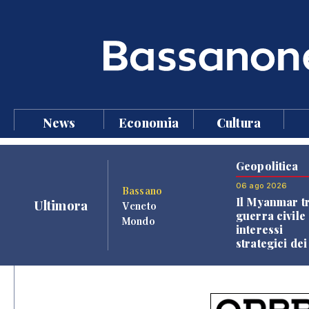
News
Economia
Cultura
Geopolitica
06 ago 2026
Bassano
Il Myanmar tr
Ultimora
Veneto
guerra civile 
Mondo
interessi
strategici dei
Paesi vicini