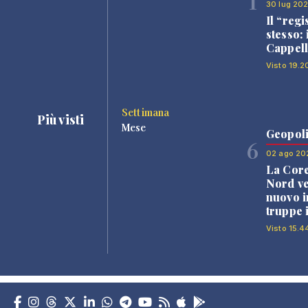
1
30 lug 20
Il “regi
stesso: 
Cappell
Visto 19.2
Settimana
Più visti
Mese
Geopoli
6
02 ago 20
La Core
Nord v
nuovo i
truppe 
Visto 15.4