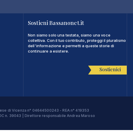
Sostieni Bassanonet.it
Non siamo solo una testata, siamo una voce
collettiva. Con il tuo contributo, proteggi il pluralismo
dell'informazione e permetti a queste storie di
continuare a esistere.
Sostienici
Imprese di Vicenza n° 04644500243 - REA n° 419353
e ROC n. 39043 | Direttore responsabile Andrea Maroso