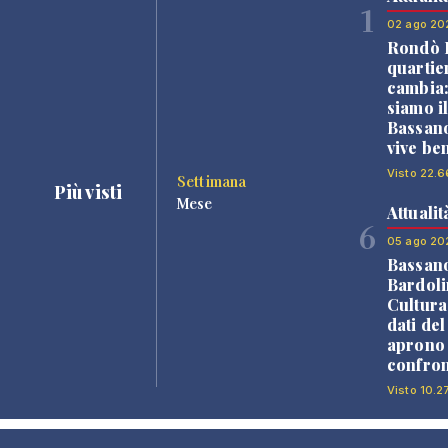
1
02 ago 20
Rondò B
quartie
cambia
siamo i
Bassano
vive be
Visto 22.6
Settimana
Più visti
Mese
Attualit
6
05 ago 20
Bassan
Bardoli
Cultura
dati de
aprono 
confron
Visto 10.2