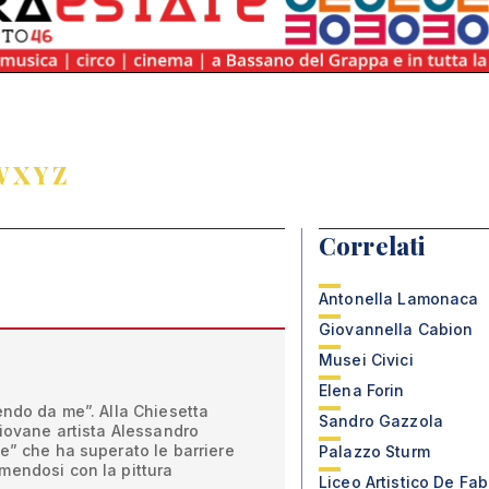
W
X
Y
Z
Correlati
Antonella Lamonaca
Giovannella Cabion
Musei Civici
Elena Forin
endo da me”. Alla Chiesetta
Sandro Gazzola
giovane artista Alessandro
e” che ha superato le barriere
Palazzo Sturm
mendosi con la pittura
Liceo Artistico De Fab