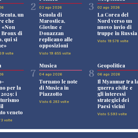
2
3
26
02 ago 2026
02 ago 2026
renta, un
Scuola di
La Corea del
re che
Marostica,
Nord verso un
: «Non
Giovine e
nuovo invio di
l Bronx di
Donazzan
truppe in Russia
, qui si
replicano alle
Visto 19.578 volte
ne»
opposizioni
69 volte
Visto 19.655 volte
à
Musica
Geopolitica
7
8
26
04 ago 2026
06 ago 2026
o-
Tornano le note
Il Myanmar tra l
no per la
di Musica in
guerra civile e
 2029: i
Piazzotto
gli interessi
l turismo
strategici dei
Visto 6.283 volte
il
Paesi vicini
to veneto
Visto 5.593 volte
73 volte