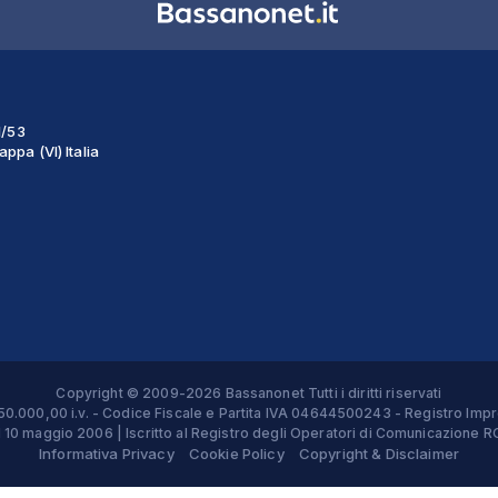
1/53
ppa (VI) Italia
Copyright © 2009-2026 Bassanonet Tutti i diritti riservati
 € 50.000,00 i.v. - Codice Fiscale e Partita IVA 04644500243 - Registro 
el 10 maggio 2006 | Iscritto al Registro degli Operatori di Comunicazion
Informativa Privacy
Cookie Policy
Copyright & Disclaimer