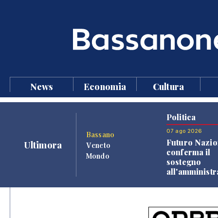
News
Economia
Cultura
Politica
07 ago 2026
Bassano
Futuro Nazio
Ultimora
Veneto
conferma il
Mondo
sostegno
all'amminist
Finco