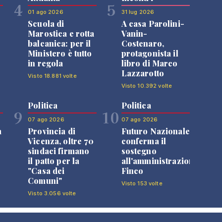
4
5
01 ago 2026
31 lug 2026
Scuola di
A casa Parolini-
Marostica e rotta
Vanin-
balcanica: per il
Costenaro,
Ministero è tutto
protagonista il
in regola
libro di Marco
Lazzarotto
Visto 18.881 volte
Visto 10.392 volte
Politica
Politica
9
10
07 ago 2026
07 ago 2026
a
Provincia di
Futuro Nazionale
Vicenza, oltre 70
conferma il
sindaci firmano
sostegno
il patto per la
all'amministrazione
"Casa dei
Finco
Comuni"
Visto 153 volte
Visto 3.056 volte