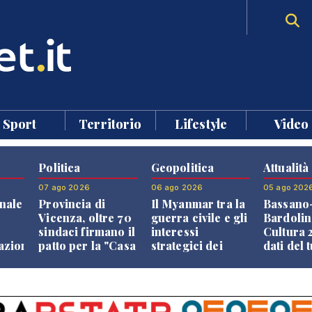
Sport
Territorio
Lifestyle
Video
Politica
Geopolitica
Attualità
07 ago 2026
06 ago 2026
05 ago 202
nale
Provincia di
Il Myanmar tra la
Bassano
Vicenza, oltre 70
guerra civile e gli
Bardolin
sindaci firmano il
interessi
Cultura 2
razione
patto per la "Casa
strategici dei
dati del 
dei Comuni"
Paesi vicini
aprono i
confront