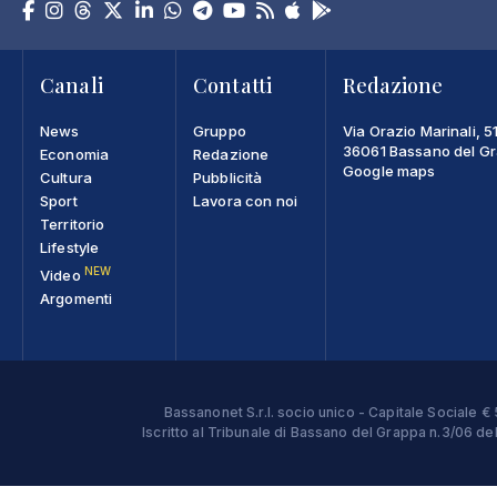
Canali
Contatti
Redazione
News
Gruppo
Via Orazio Marinali, 5
36061 Bassano del Gra
Economia
Redazione
Google maps
Cultura
Pubblicità
Sport
Lavora con noi
Territorio
Lifestyle
NEW
Video
Argomenti
Bassanonet S.r.l. socio unico - Capitale Sociale
Iscritto al Tribunale di Bassano del Grappa n.3/06 d