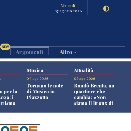
Venerdì
07 agosto 2026
NEW
Argomenti
Altro
Musica
Attualità
6
04 ago 2026
02 ago 2026
-
Tornano le note
Rondò Brenta, un
o per la
di Musica in
quartiere che
029: i
Piazzotto
cambia: «Non
turismo
siamo il Bronx di
l
Bassano, qui si
o veneto
vive bene»