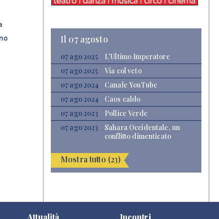
a
Il 07 agosto
ano
07 ago 2025
L’Ultimo Imperatore
07 ago 2025
Via col veto
07 ago 2024
Canale YouTube
07 ago 2024
Caos caldo
07 ago 2023
Pollice Verde
07 ago 2023
Sahara Occidentale, un
conflitto dimenticato
Mostra tutto (23)
Attualità
Incontri