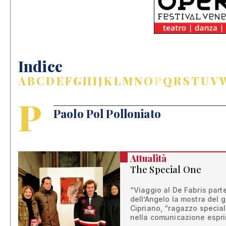
Indice
A
B
C
D
E
F
G
H
I
J
K
L
M
N
O
P
Q
R
S
T
U
V
P
Paolo Pol Polloniato
Attualità
The Special One
“Viaggio al De Fabris part
dell’Angelo la mostra del 
Cipriano, “ragazzo special
nella comunicazione espri