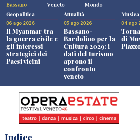
Bassano
Veneto
Mondo
Geopolitica
Attualità
Musica
06 ago 2026
05 ago 2026
04 ago 
Il Myanmar tra
Bassano-
Torna
la guerra civile e
Bardolino per la
di Mus
gli interessi
Cultura 2029: i
Piazz
strategici dei
dati del turismo
Paesi vicini
aprono il
confronto
veneto
Indice