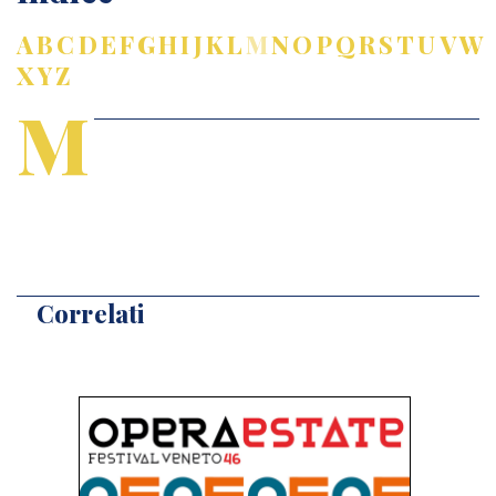
A
B
C
D
E
F
G
H
I
J
K
L
M
N
O
P
Q
R
S
T
U
V
W
X
Y
Z
M
Correlati