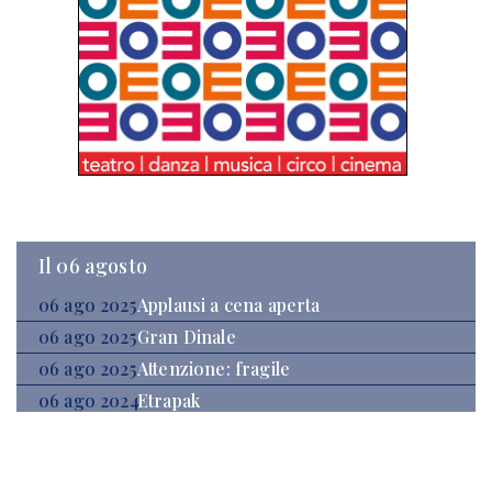
Il 06 agosto
06 ago 2025
Applausi a cena aperta
06 ago 2025
Gran Dinale
06 ago 2025
Attenzione: fragile
06 ago 2024
Etrapak
06 ago 2024
La prova del Cogo
06 ago 2024
Olympique San Vito