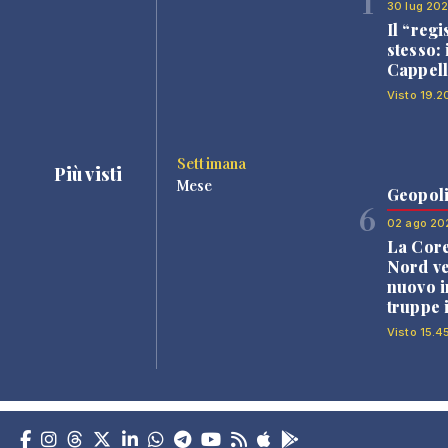
1
30 lug 20
Il “regi
stesso: 
Cappell
Visto 19.2
Settimana
Più visti
Mese
Geopoli
6
02 ago 20
La Core
Nord v
nuovo i
truppe 
Visto 15.4