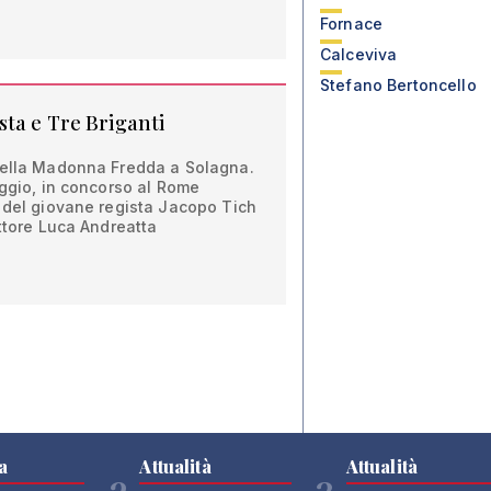
Fornace
Calceviva
Stefano Bertoncello
ta e Tre Briganti
della Madonna Fredda a Solagna.
aggio, in concorso al Rome
, del giovane regista Jacopo Tich
ittore Luca Andreatta
a
Attualità
Attualità