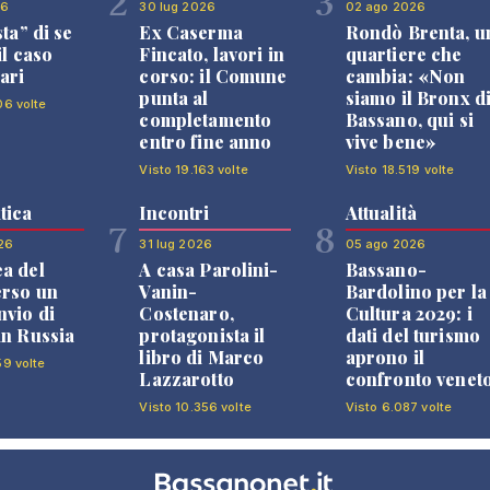
2
3
26
30 lug 2026
02 ago 2026
sta” di se
Ex Caserma
Rondò Brenta, u
il caso
Fincato, lavori in
quartiere che
ari
corso: il Comune
cambia: «Non
punta al
siamo il Bronx d
06 volte
completamento
Bassano, qui si
entro fine anno
vive bene»
Visto 19.163 volte
Visto 18.519 volte
tica
Incontri
Attualità
7
8
26
31 lug 2026
05 ago 2026
a del
A casa Parolini-
Bassano-
erso un
Vanin-
Bardolino per la
nvio di
Costenaro,
Cultura 2029: i
in Russia
protagonista il
dati del turismo
libro di Marco
aprono il
59 volte
Lazzarotto
confronto venet
Visto 10.356 volte
Visto 6.087 volte