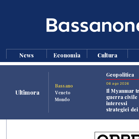
News
Economia
Cultura
Geopolitica
06 ago 2026
Bassano
Il Myanmar tr
Ultimora
Veneto
guerra civile 
Mondo
interessi
strategici dei
Paesi vicini