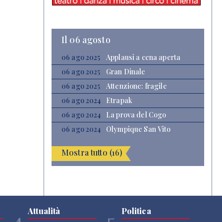
Il 06 agosto
06 ago 2025
Applausi a cena aperta
06 ago 2025
Gran Dinale
06 ago 2025
Attenzione: fragile
06 ago 2024
Etrapak
06 ago 2024
La prova del Cogo
06 ago 2024
Olympique San Vito
Mostra tutto (16)
Attualità
Politica