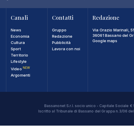
Canali
Contatti
Redazione
News
Gruppo
Via Orazio Marinali, 5
36061 Bassano del Gra
Economia
Redazione
Google maps
Cultura
Pubblicità
Sport
Lavora con noi
Territorio
Lifestyle
NEW
Video
Argomenti
Bassanonet S.r.l. socio unico - Capitale Sociale
Iscritto al Tribunale di Bassano del Grappa n.3/06 d