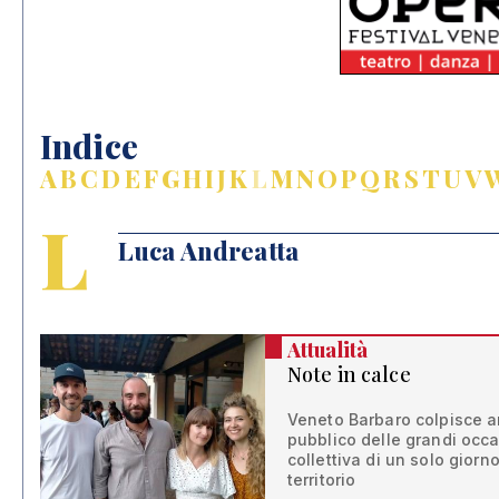
Indice
A
B
C
D
E
F
G
H
I
J
K
L
M
N
O
P
Q
R
S
T
U
V
L
Luca Andreatta
Attualità
Note in calce
Veneto Barbaro colpisce a
pubblico delle grandi occa
collettiva di un solo giorno
territorio