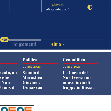
Giovedì
06 agosto 2026
NEW
Argomenti
Altro
Politica
Geopolitica
6
02 ago 2026
02 ago 2026
enta, un
Scuola di
La Corea del
e che
Marostica,
Nord verso un
 «Non
Giovine e
nuovo invio di
 Bronx di
Donazzan
truppe in Russia
 qui si
replicano alle
e»
opposizioni