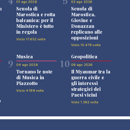
4
5
01 ago 2026
02 ago 2026
n
Scuola di
Scuola di
Marostica e rotta
Marostica,
balcanica: per il
Giovine e
i
Ministero è tutto
Donazzan
in regola
replicano alle
opposizioni
Visto 17.652 volte
Visto 15.479 volte
Musica
Geopolitica
9
10
04 ago 2026
06 ago 2026
Tornano le note
Il Myanmar tra la
di Musica in
guerra civile e
Piazzotto
gli interessi
strategici dei
Visto 4.199 volte
Paesi vicini
o
Visto 1.362 volte