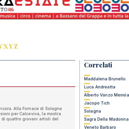
W
X
Y
Z
Correlati
Maddalena Brunello
Luca Andreatta
Alberto Vanzo Memöa
Jacopo Tich
ncora. Alla Fornace di Solagna
Solagna
sioni per Calceviva, la mostra
 di quattro giovani artisti del
Sagra Della Madonna
Veneto Barbaro