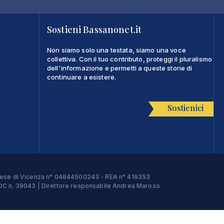
Sostieni Bassanonet.it
Non siamo solo una testata, siamo una voce
collettiva. Con il tuo contributo, proteggi il pluralismo
dell'informazione e permetti a queste storie di
continuare a esistere.
Sostienici
Imprese di Vicenza n° 04644500243 - REA n° 419353
e ROC n. 39043 | Direttore responsabile Andrea Maroso