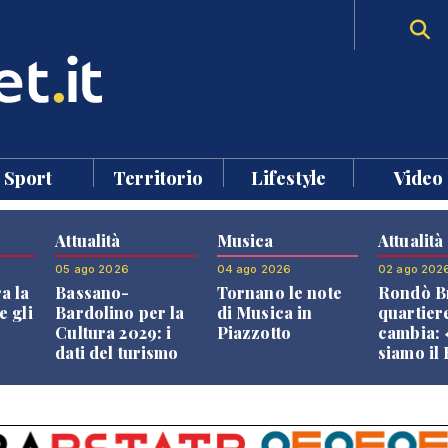
Sport
Territorio
Lifestyle
Video
Attualità
Musica
Attualità
05 ago 2026
04 ago 2026
02 ago 202
a la
Bassano-
Tornano le note
Rondò Br
e gli
Bardolino per la
di Musica in
quartier
Cultura 2029: i
Piazzotto
cambia:
dati del turismo
siamo il
aprono il
Bassano,
confronto veneto
vive ben