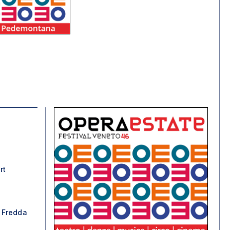
rt
 Fredda