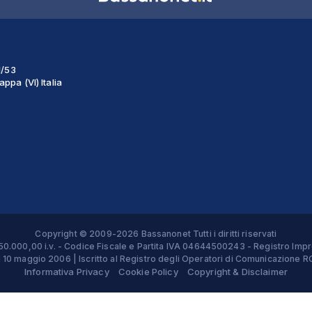
1/53
ppa (VI) Italia
Copyright © 2009-2026 Bassanonet Tutti i diritti riservati
 € 50.000,00 i.v. - Codice Fiscale e Partita IVA 04644500243 - Registro 
el 10 maggio 2006 | Iscritto al Registro degli Operatori di Comunicazion
Informativa Privacy
Cookie Policy
Copyright & Disclaimer