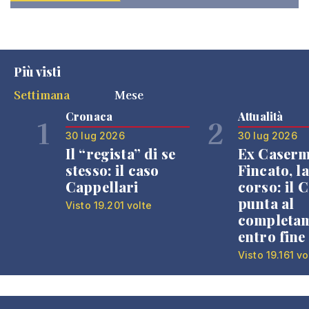
Più visti
Settimana
Mese
Cronaca
Attualità
1
2
30 lug 2026
30 lug 2026
Il “regista” di se
Ex Caser
stesso: il caso
Fincato, la
Cappellari
corso: il
punta al
Visto 19.201 volte
completa
entro fine
Visto 19.161 vo