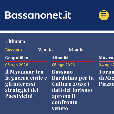
Ultimora
Bassano
Veneto
Mondo
Geopolitica
Attualità
Musica
06 ago 2026
05 ago 2026
04 ago 
Il Myanmar tra
Bassano-
Torna
la guerra civile e
Bardolino per la
di Mus
gli interessi
Cultura 2029: i
Piazz
strategici dei
dati del turismo
Paesi vicini
aprono il
confronto
veneto