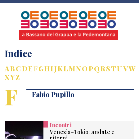
Indice
A
B
C
D
E
F
G
H
I
J
K
L
M
N
O
P
Q
R
S
T
U
V
W
X
Y
Z
F
Fabio Pupillo
Incontri
Venezia-Tokio: andate e
ritorni