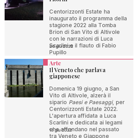
Centorizzonti Estate ha
inaugurato il programma della
stagione 2022 alla Tomba
Brion di San Vito di Altivole
con le narrazioni di Luca
Scarlini e il flauto di Fabio
20 giu 2022
Pupillo
Arte
Il Veneto che parlava
giapponese
Domenica 19 giugno, a San
Vito di Altivole, alzerà il
sipario
Paesi e Paesaggi
, per
Centorizzonti Estate 2022.
L'apertura affidata a Luca
Scarlini e dedicata ai legami
che affondano nel passato
15 giu 2022
tra Veneto e Giappone