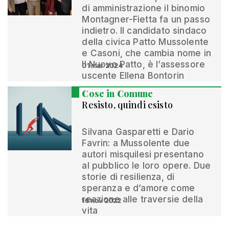
di amministrazione il binomio
Montagner-Fietta fa un passo
indietro. Il candidato sindaco
della civica Patto Mussolente
e Casoni, che cambia nome in
Il Nuovo Patto, è l’assessore
01 mar 2024
uscente Ellena Bontorin
Cose in Comune
Resisto, quindi esisto
Silvana Gasparetti e Dario
Favrin: a Mussolente due
autori misquilesi presentano
al pubblico le loro opere. Due
storie di resilienza, di
speranza e d’amore come
reazione alle traversie della
16 nov 2022
vita