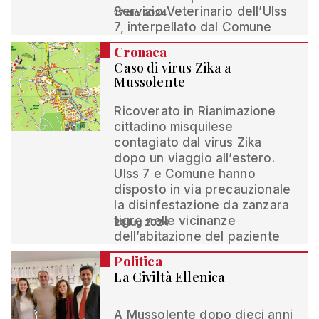
Servizio Veterinario dell’Ulss
17 dic 2024
7, interpellato dal Comune
Cronaca
Caso di virus Zika a
Mussolente
Ricoverato in Rianimazione
cittadino misquilese
contagiato dal virus Zika
dopo un viaggio all’estero.
Ulss 7 e Comune hanno
disposto in via precauzionale
la disinfestazione da zanzara
tigre nelle vicinanze
28 lug 2024
dell’abitazione del paziente
Politica
La Civiltà Ellenica
A Mussolente dopo dieci anni