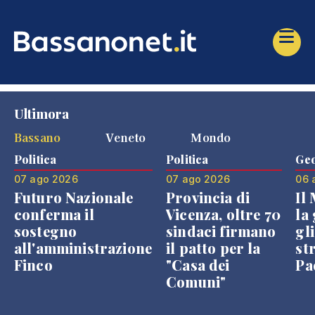
Ultimora
Bassano
Veneto
Mondo
Politica
Politica
Geo
07 ago 2026
07 ago 2026
06 
Futuro Nazionale
Provincia di
Il
conferma il
Vicenza, oltre 70
la 
sostegno
sindaci firmano
gli
all'amministrazione
il patto per la
st
Finco
"Casa dei
Pae
Comuni"