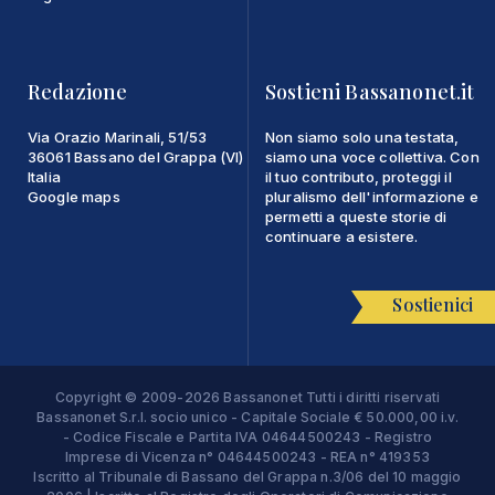
Redazione
Sostieni Bassanonet.it
Via Orazio Marinali, 51/53
Non siamo solo una testata,
36061 Bassano del Grappa (VI)
siamo una voce collettiva. Con
Italia
il tuo contributo, proteggi il
Google maps
pluralismo dell'informazione e
permetti a queste storie di
continuare a esistere.
Sostienici
Copyright © 2009-2026 Bassanonet Tutti i diritti riservati
Bassanonet S.r.l. socio unico - Capitale Sociale € 50.000,00 i.v.
- Codice Fiscale e Partita IVA 04644500243 - Registro
Imprese di Vicenza n° 04644500243 - REA n° 419353
Iscritto al Tribunale di Bassano del Grappa n.3/06 del 10 maggio