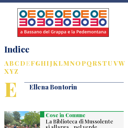
Indice
A
B
C
D
E
F
G
H
I
J
K
L
M
N
O
P
Q
R
S
T
U
V
W
X
Y
Z
E
Ellena Bontorin
Cose in Comune
La Biblioteca di Mussolente
si allarga... nel verde