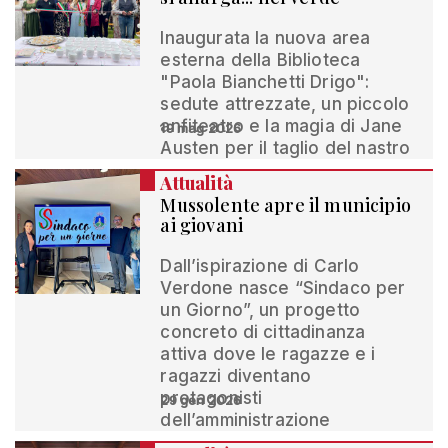
Inaugurata la nuova area
esterna della Biblioteca
"Paola Bianchetti Drigo":
sedute attrezzate, un piccolo
anfiteatro e la magia di Jane
19 mag 2026
Austen per il taglio del nastro
Attualità
Mussolente apre il municipio
ai giovani
Dall’ispirazione di Carlo
Verdone nasce “Sindaco per
un Giorno”, un progetto
concreto di cittadinanza
attiva dove le ragazze e i
ragazzi diventano
protagonisti
29 gen 2026
dell’amministrazione