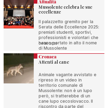
Attualità
Mussolente celebra le sue
eccellenze
Il palazzetto gremito per la
Serata delle Eccellenze 2025:
premiati studenti, sportivi,
professionisti e volontari che
hanno portato in alto il nome
06 dic 2025
di Mussolente
Cronaca
Attenti al cane
Animale vagante avvistato e
ripreso in un video in
territorio comunale di
Mussolente: non è un lupo
però, si tratterebbe di un
cane lupo cecoslovacco. Il
riscontro da parte del