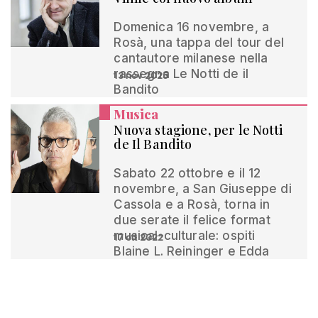
Domenica 16 novembre, a
Rosà, una tappa del tour del
cantautore milanese nella
rassegna Le Notti de il
13 nov 2025
Bandito
Musica
Nuova stagione, per le Notti
de Il Bandito
Sabato 22 ottobre e il 12
novembre, a San Giuseppe di
Cassola e a Rosà, torna in
due serate il felice format
musical-culturale: ospiti
17 ott 2022
Blaine L. Reininger e Edda