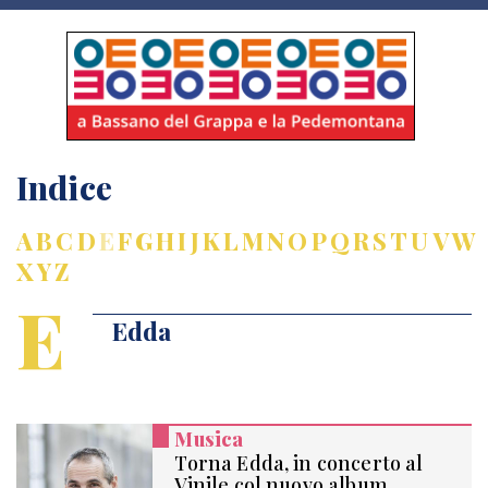
Indice
A
B
C
D
E
F
G
H
I
J
K
L
M
N
O
P
Q
R
S
T
U
V
W
X
Y
Z
E
Edda
Musica
Torna Edda, in concerto al
Vinile col nuovo album