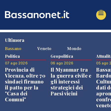
Ultimora
Bassano
Veneto
Mondo
Politica
Geopolitica
Attualit
07 ago 2026
06 ago 2026
05 ago 
Provincia di
Il Myanmar tra
Bassa
Vicenza, oltre 70
la guerra civile e
Bardo
sindaci firmano
gli interessi
Cultur
il patto per la
strategici dei
dati d
"Casa dei
Paesi vicini
apron
Comuni"
confr
venet