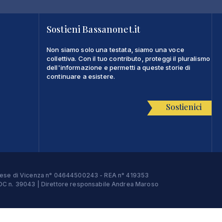
Sostieni Bassanonet.it
Non siamo solo una testata, siamo una voce
collettiva. Con il tuo contributo, proteggi il pluralismo
dell'informazione e permetti a queste storie di
continuare a esistere.
Sostienici
Imprese di Vicenza n° 04644500243 - REA n° 419353
e ROC n. 39043 | Direttore responsabile Andrea Maroso