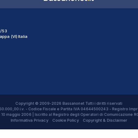
1/53
ppa (VI) Italia
Copyright © 2009-2026 Bassanonet Tutti i diritti riservati
 € 50.000,00 i.v. - Codice Fiscale e Partita IVA 04644500243 - Registro 
el 10 maggio 2006 | Iscritto al Registro degli Operatori di Comunicazion
Informativa Privacy
Cookie Policy
Copyright & Disclaimer