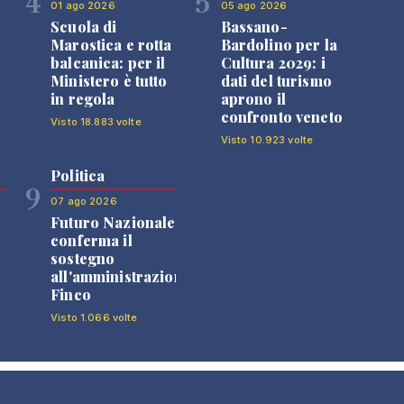
4
5
01 ago 2026
05 ago 2026
Scuola di
Bassano-
Marostica e rotta
Bardolino per la
balcanica: per il
Cultura 2029: i
Ministero è tutto
dati del turismo
in regola
aprono il
confronto veneto
Visto 18.883 volte
Visto 10.923 volte
Politica
9
07 ago 2026
Futuro Nazionale
0
conferma il
sostegno
all'amministrazione
Finco
Visto 1.066 volte