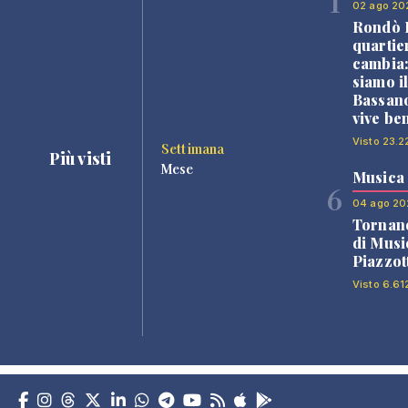
1
02 ago 20
Rondò B
quartie
cambia
siamo i
Bassano
vive be
Visto 23.2
Settimana
Più visti
Mese
Musica
6
04 ago 20
Tornano
di Musi
Piazzot
Visto 6.61