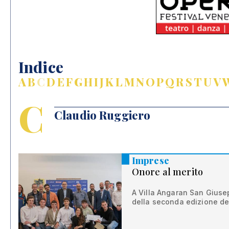
Indice
A
B
C
D
E
F
G
H
I
J
K
L
M
N
O
P
Q
R
S
T
U
V
C
Claudio Ruggiero
Imprese
Onore al merito
A Villa Angaran San Giusepp
della seconda edizione de