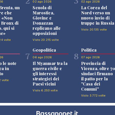
2
3
26
02 ago 2026
02 ago 2026
renta, un
Scuola di
La Corea del
re che
Marostica,
Nord verso un
: «Non
Giovine e
nuovo invio di
l Bronx di
Donazzan
truppe in Russia
, qui si
replicano alle
Visto 20.135 volte
ne»
opposizioni
24 volte
Visto 20.215 volte
Geopolitica
Politica
7
8
26
06 ago 2026
07 ago 2026
 le note
Il Myanmar tra la
Provincia di
ca in
guerra civile e
Vicenza, oltre 7
to
gli interessi
sindaci firmano
strategici dei
il patto per la
2 volte
Paesi vicini
"Casa dei
Comuni"
Visto 6.250 volte
Visto 3.772 volte