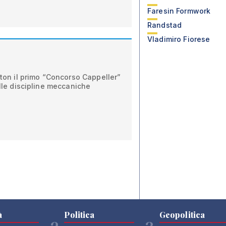
Faresin Formwork
Randstad
Vladimiro Fiorese
otton il primo “Concorso Cappeller”
elle discipline meccaniche
à
Politica
Geopolitica