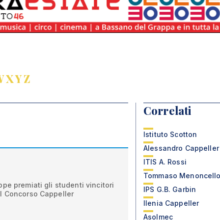
W
X
Y
Z
Correlati
Istituto Scotton
Alessandro Cappeller
ITIS A. Rossi
Tommaso Menoncell
e premiati gli studenti vincitori
IPS G.B. Garbin
l Concorso Cappeller
Ilenia Cappeller
Asolmec