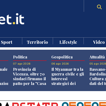
Sport
Territorio
Lifestyle
Video
Politica
Geopolitica
Attualità
07 ago 2026
06 ago 2026
05 ago 202
nale
Provincia di
Il Myanmar tra la
Bassano
Vicenza, oltre 70
guerra civile e gli
Bardolin
sindaci firmano il
interessi
Cultura 2
razione
patto per la "Casa
strategici dei
dati del 
dei Comuni"
Paesi vicini
aprono i
confront