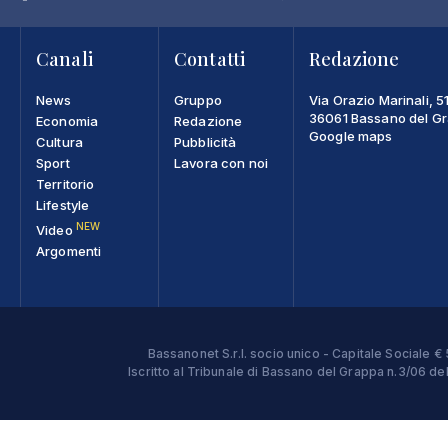
Canali
Contatti
Redazione
News
Gruppo
Via Orazio Marinali, 5
36061 Bassano del Gra
Economia
Redazione
Google maps
Cultura
Pubblicità
Sport
Lavora con noi
Territorio
Lifestyle
NEW
Video
Argomenti
Bassanonet S.r.l. socio unico - Capitale Sociale
Iscritto al Tribunale di Bassano del Grappa n.3/06 d