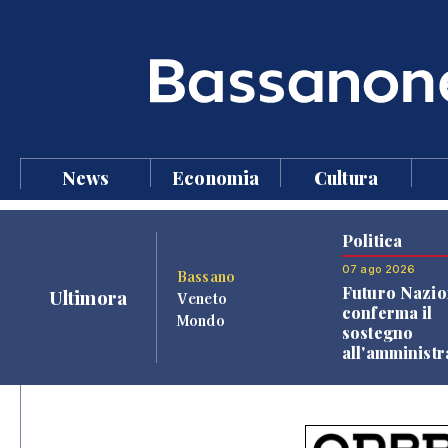
News
Economia
Cultura
Politica
07 ago 2026
Bassano
Futuro Nazio
Ultimora
Veneto
conferma il
Mondo
sostegno
all'amminist
Finco