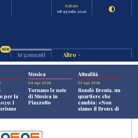
Sabato
08 agosto 2026
NEW
Argomenti
Altro
Musica
Attualità
6
04 ago 2026
02 ago 2026
-
Tornano le note
Rondò Brenta, un
o per la
di Musica in
quartiere che
029: i
Piazzotto
cambia: «Non
turismo
siamo il Bronx di
l
Bassano, qui si
o veneto
vive bene»