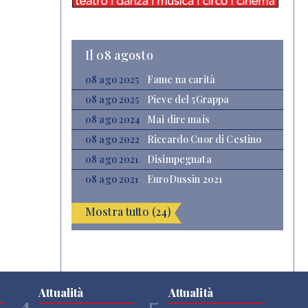
Il 08 agosto
08 ago 2025
Fame na carità
08 ago 2025
Pieve del 5Grappa
08 ago 2024
Mai dire mais
08 ago 2022
Riccardo Cuor di Cestino
08 ago 2021
Disimpegnata
08 ago 2021
EuroDussin 2021
Mostra tutto (24)
Attualità
Attualità