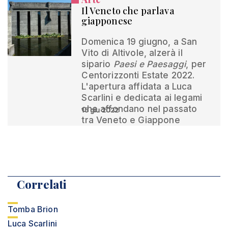
Il Veneto che parlava
giapponese
Domenica 19 giugno, a San
Vito di Altivole, alzerà il
sipario
Paesi e Paesaggi
, per
Centorizzonti Estate 2022.
L'apertura affidata a Luca
Scarlini e dedicata ai legami
che affondano nel passato
15 giu 2022
tra Veneto e Giappone
Correlati
Tomba Brion
Luca Scarlini