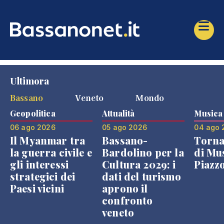
Ultimora
Bassano
Veneto
Mondo
Geopolitica
Attualità
Musica
06 ago 2026
05 ago 2026
04 ago 
Il Myanmar tra
Bassano-
Torna
la guerra civile e
Bardolino per la
di Mus
gli interessi
Cultura 2029: i
Piazz
strategici dei
dati del turismo
Paesi vicini
aprono il
confronto
veneto