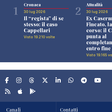
Cronaca
Attualità
1
2
30 lug 2026
30 lug 2026
Il “regista” di se
Ex Caser
stesso: il caso
Fincato, la
Cappellari
corso: il
punta al
Visto 19.210 volte
completa
entro fine
Visto 19.165 vo
Canali
Contatti