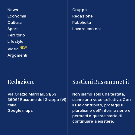
News
Gruppo
Economia
Redazione
Cultura
Pubblicità
Sport
Lavora con noi
Territorio
Lifestyle
NEW
Video
Argomenti
Redazione
Sostieni Bassanonet.it
Via Orazio Marinali, 51/53
Non siamo solo una testata,
36061 Bassano del Grappa (VI)
siamo una voce collettiva. Con
Italia
il tuo contributo, proteggi il
Google maps
pluralismo dell'informazione e
permetti a queste storie di
continuare a esistere.