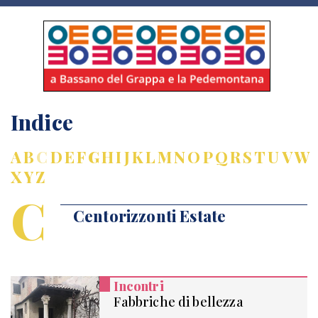
Indice
A
B
C
D
E
F
G
H
I
J
K
L
M
N
O
P
Q
R
S
T
U
V
W
X
Y
Z
C
Centorizzonti Estate
Incontri
Fabbriche di bellezza