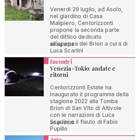
Venerdì 29 luglio, ad Asolo,
nel giardino di Casa
Malipiero, Centorizzonti
propone la seconda parte
del dittico dedicato
all’epopea dei Brion a cura di
25 lug 2022
Luca Scarlini
Incontri
Venezia-Tokio: andate e
ritorni
Centorizzonti Estate ha
inaugurato il programma della
stagione 2022 alla Tomba
Brion di San Vito di Altivole
con le narrazioni di Luca
Scarlini e il flauto di Fabio
20 giu 2022
Pupillo
Arte