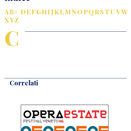
A
B
C
D
E
F
G
H
I
J
K
L
M
N
O
P
Q
R
S
T
U
V
W
X
Y
Z
C
Correlati