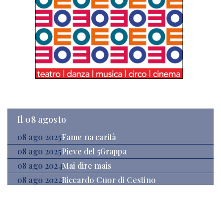
Il 08 agosto
08 ago 2025
Fame na carità
08 ago 2025
Pieve del 5Grappa
08 ago 2024
Mai dire mais
08 ago 2022
Riccardo Cuor di Cestino
08 ago 2021
Disimpegnata
08 ago 2021
EuroDussin 2021