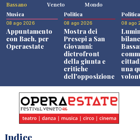
Bassano
Veneto
Mondo
Musica
Politica
Politic
08 ago 2026
08 ago 2026
08 ago 
Appuntamento
Mostra dei
Lumin
con Bach, per
Presepi a San
bilanc
Operaestate
Giovanni:
Bassa
dietrofront
comme
della giunta e
cittad
critiche
una q
dell'opposizione
volon
Indice