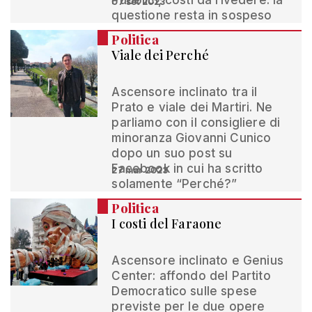
Pubblici, costi da rivedere: la
07 set 2023
questione resta in sospeso
Politica
Viale dei Perché
Ascensore inclinato tra il
Prato e viale dei Martiri. Ne
parliamo con il consigliere di
minoranza Giovanni Cunico
dopo un suo post su
Facebook in cui ha scritto
27 mar 2023
solamente “Perché?”
Politica
I costi del Faraone
Ascensore inclinato e Genius
Center: affondo del Partito
Democratico sulle spese
previste per le due opere