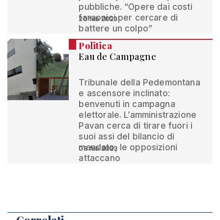
pubbliche. “Opere dai costi
faraonici per cercare di
20 feb 2023
battere un colpo”
Politica
Eau de Campagne
Tribunale della Pedemontana
e ascensore inclinato:
benvenuti in campagna
elettorale. L’amministrazione
Pavan cerca di tirare fuori i
suoi assi del bilancio di
mandato, le opposizioni
08 feb 2023
attaccano