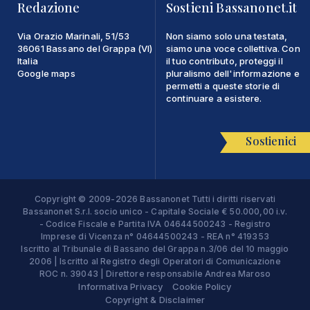
Redazione
Sostieni Bassanonet.it
Via Orazio Marinali, 51/53
Non siamo solo una testata,
36061 Bassano del Grappa (VI)
siamo una voce collettiva. Con
Italia
il tuo contributo, proteggi il
Google maps
pluralismo dell'informazione e
permetti a queste storie di
continuare a esistere.
Sostienici
Copyright © 2009-2026 Bassanonet Tutti i diritti riservati
Bassanonet S.r.l. socio unico - Capitale Sociale € 50.000,00 i.v.
- Codice Fiscale e Partita IVA 04644500243 - Registro
Imprese di Vicenza n° 04644500243 - REA n° 419353
Iscritto al Tribunale di Bassano del Grappa n.3/06 del 10 maggio
2006 | Iscritto al Registro degli Operatori di Comunicazione
ROC n. 39043 | Direttore responsabile Andrea Maroso
Informativa Privacy
Cookie Policy
Copyright & Disclaimer