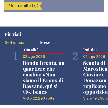
Mostra tutto (23)
Più visti
Settimana
Mese
Attualità
Politica
1
2
02 ago 2026
02 ago 2026
Rondò Brenta, un
Scuola di
quartiere che
Marostica
cambia: «Non
Giovine e
siamo il Bronx di
Donazzan
Bassano, qui si
replicano 
vive bene»
opposizio
Visto 22.296 volte
Visto 19.290 v