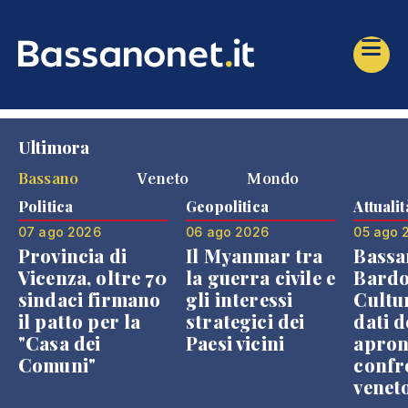
Ultimora
Bassano
Veneto
Mondo
Politica
Geopolitica
Attualit
07 ago 2026
06 ago 2026
05 ago 
Provincia di
Il Myanmar tra
Bassa
Vicenza, oltre 70
la guerra civile e
Bardo
sindaci firmano
gli interessi
Cultur
il patto per la
strategici dei
dati d
"Casa dei
Paesi vicini
apron
Comuni"
confr
venet