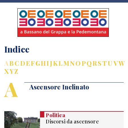
Indice
A
B
C
D
E
F
G
H
I
J
K
L
M
N
O
P
Q
R
S
T
U
V
W
X
Y
Z
A
Ascensore Inclinato
Politica
Discorsi da ascensore