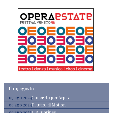
Il 09 agosto
09 ago 2024
Concerto per Arpav
09 ago 2024
Di tutto, di Motion
09 ago 2023
U.S. Marines