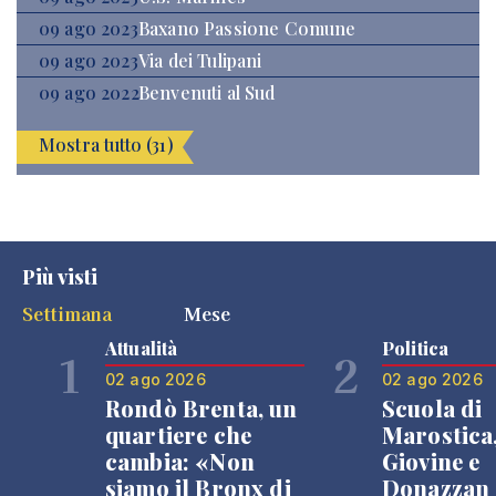
09 ago 2023
Baxano Passione Comune
09 ago 2023
Via dei Tulipani
09 ago 2022
Benvenuti al Sud
Mostra tutto (31)
Più visti
Settimana
Mese
Attualità
Politica
1
2
02 ago 2026
02 ago 2026
Rondò Brenta, un
Scuola di
quartiere che
Marostica
cambia: «Non
Giovine e
siamo il Bronx di
Donazzan