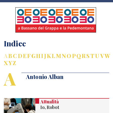
Indice
A
B
C
D
E
F
G
H
I
J
K
L
M
N
O
P
Q
R
S
T
U
V
W
X
Y
Z
A
Antonio Alban
Attualità
Io, Robot