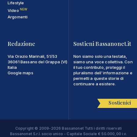
Lifestyle
NEW
Video
Argomenti
Redazione
Sostieni Bassanonet.it
Via Orazio Marinali, 51/53
Non siamo solo una testata,
36061 Bassano del Grappa (VI)
siamo una voce collettiva. Con
Italia
il tuo contributo, proteggi il
Google maps
pluralismo dell'informazione e
permetti a queste storie di
continuare a esistere.
Sostienici
Copyright © 2009-2026 Bassanonet Tutti i diritti riservati
Bassanonet S.r.l. socio unico - Capitale Sociale € 50.000,00 i.v.