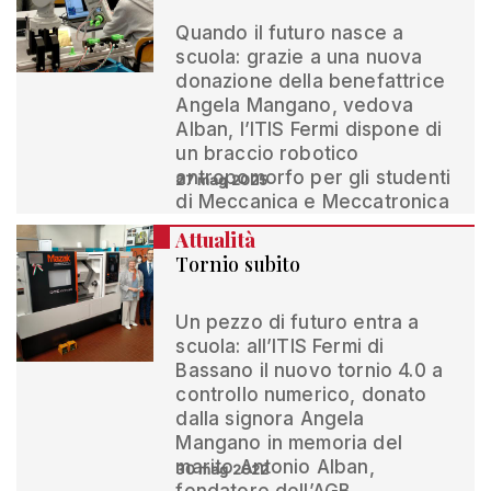
Quando il futuro nasce a
scuola: grazie a una nuova
donazione della benefattrice
Angela Mangano, vedova
Alban, l’ITIS Fermi dispone di
un braccio robotico
antropomorfo per gli studenti
27 mag 2025
di Meccanica e Meccatronica
Attualità
Tornio subito
Un pezzo di futuro entra a
scuola: all’ITIS Fermi di
Bassano il nuovo tornio 4.0 a
controllo numerico, donato
dalla signora Angela
Mangano in memoria del
marito Antonio Alban,
30 mag 2022