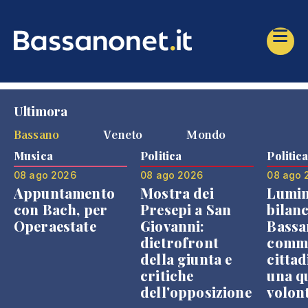
Ultimora
Bassano
Veneto
Mondo
Musica
Politica
Politic
08 ago 2026
08 ago 2026
08 ago 
Appuntamento
Mostra dei
Lumin
con Bach, per
Presepi a San
bilanc
Operaestate
Giovanni:
Bassa
dietrofront
comme
della giunta e
cittad
critiche
una q
dell'opposizione
volon