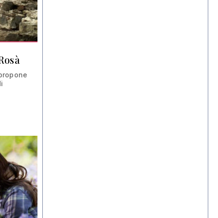
Rosà
 propone
i