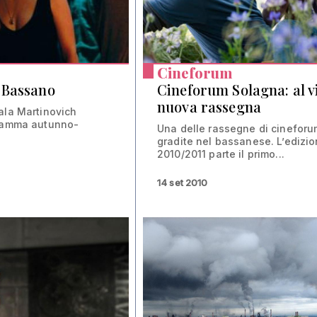
Cineforum
 Bassano
Cineforum Solagna: al vi
nuova rassegna
ala Martinovich
gramma autunno-
Una delle rassegne di cineforu
gradite nel bassanese. L’edizi
2010/2011 parte il primo...
14 set 2010