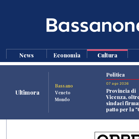
News
Economia
Cultura
Politica
07 ago 2026
Bassano
Provincia di
Ultimora
Veneto
Vicenza, oltr
Mondo
sindaci firma
patto per la 
dei Comuni"