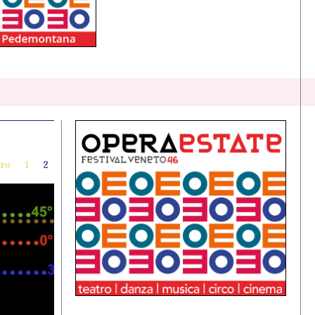
tro
1
2