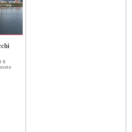
cchi
l 6
ovolo