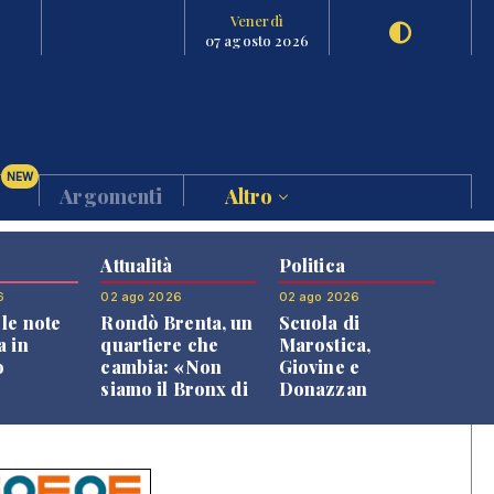
Venerdì
07 agosto 2026
NEW
Argomenti
Altro
Attualità
Politica
6
02 ago 2026
02 ago 2026
le note
Rondò Brenta, un
Scuola di
a in
quartiere che
Marostica,
o
cambia: «Non
Giovine e
siamo il Bronx di
Donazzan
Bassano, qui si
replicano alle
vive bene»
opposizioni