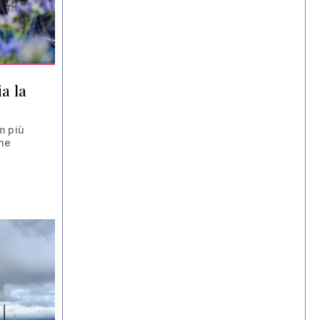
a la
m più
one