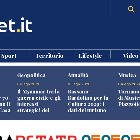
Sport
Territorio
Lifestyle
Video
Geopolitica
Attualità
Musica
06 ago 2026
05 ago 2026
04 ago 202
Il Myanmar tra la
Bassano-
Tornano 
e 70
guerra civile e gli
Bardolino per la
di Music
no il
interessi
Cultura 2029: i
Piazzott
"Casa
strategici dei
dati del turismo
Paesi vicini
aprono il
confronto veneto