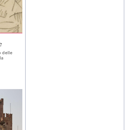
e
 delle
la