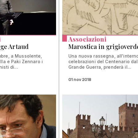
i
Associazioni
gge Artaud
Marostica in grigioverd
bre, a Mussolente,
Una nuova rassegna, all'interno
lla e Paki Zennaro i
celebrazioni del Centenario dal
sti di...
Grande Guerra, prenderà il...
01 nov 2018