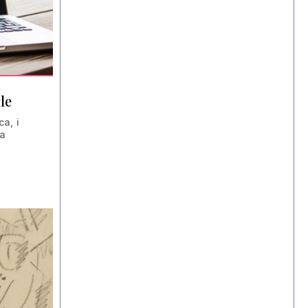
le
a, i
la