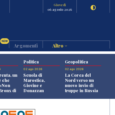
Giovedì
06 agosto 2026
NEW
Argomenti
Altro
Politica
Geopolitica
6
02 ago 2026
02 ago 2026
enta, un
Scuola di
La Corea del
e che
Marostica,
Nord verso un
 «Non
Giovine e
nuovo invio di
 Bronx di
Donazzan
truppe in Russia
 qui si
replicano alle
e»
opposizioni