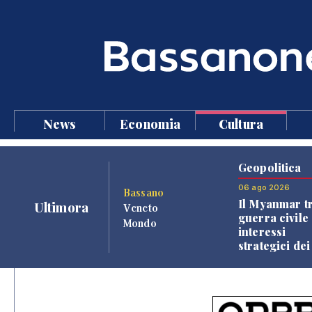
News
Economia
Cultura
Geopolitica
06 ago 2026
Bassano
Il Myanmar tr
Ultimora
Veneto
guerra civile 
Mondo
interessi
strategici dei
Paesi vicini