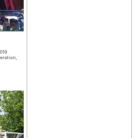
2019
eration,