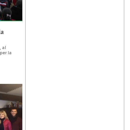
la
 al
per la