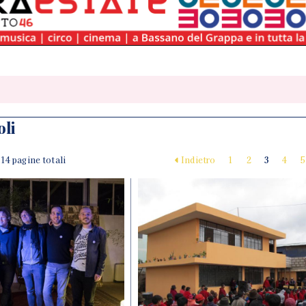
oli
| 14 pagine totali
Indietro
1
2
3
4
5