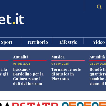
Sport
Territorio
Lifestyle
Video
Attualità
Musica
Attualità
05 ago 2026
04 ago 2026
02 ago 202
a la
Bassano-
Tornano le note
Rondò Br
e gli
Bardolino per la
di Musica in
quartier
Cultura 2029: i
Piazzotto
cambia:
dati del turismo
siamo il
aprono il
Bassano,
confronto veneto
vive ben