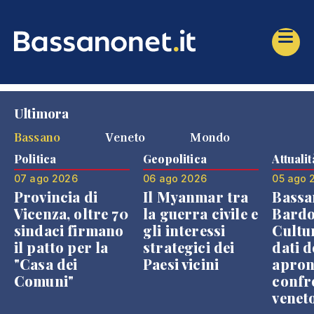
Ultimora
Bassano
Veneto
Mondo
Politica
Geopolitica
Attualit
07 ago 2026
06 ago 2026
05 ago 
Provincia di
Il Myanmar tra
Bassa
Vicenza, oltre 70
la guerra civile e
Bardo
sindaci firmano
gli interessi
Cultur
il patto per la
strategici dei
dati d
"Casa dei
Paesi vicini
apron
Comuni"
confr
venet