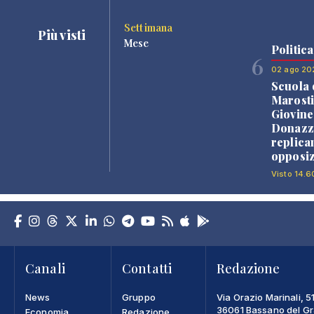
Settimana
Più visti
Mese
Politica
6
02 ago 20
Scuola 
Marosti
Giovine
Donazz
replica
opposiz
Visto 14.6
Canali
Contatti
Redazione
News
Gruppo
Via Orazio Marinali, 5
36061 Bassano del Gra
Economia
Redazione