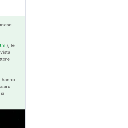
sanese
o
tml
), le
vista
ttore
i hanno
essero
 si