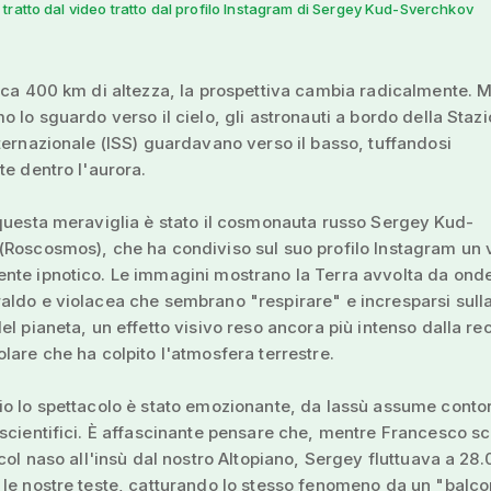
ratto dal video tratto dal profilo Instagram di Sergey Kud-Sverchkov
rca 400 km di altezza, la prospettiva cambia radicalmente. 
o lo sguardo verso il cielo, gli astronauti a bordo della Staz
ternazionale (ISS) guardavano verso il basso, tuffandosi
te dentro l'aurora.
questa meraviglia è stato il cosmonauta russo Sergey Kud-
(Roscosmos), che ha condiviso sul suo profilo Instagram un 
te ipnotico. Le immagini mostrano la Terra avvolta da onde
ldo e violacea che sembrano "respirare" e incresparsi sull
el pianeta, un effetto visivo reso ancora più intenso dalla re
lare che ha colpito l'atmosfera terrestre.
o lo spettacolo è stato emozionante, da lassù assume conto
scientifici. È affascinante pensare che, mentre Francesco s
 col naso all'insù dal nostro Altopiano, Sergey fluttuava a 28
le nostre teste, catturando lo stesso fenomeno da un "balc