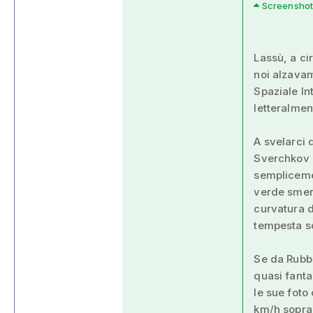
Screenshot t
Lassù, a ci
noi alzavam
Spaziale In
letteralmen
A svelarci 
Sverchkov 
semplicemen
verde smera
curvatura d
tempesta so
Se da Rubbi
quasi fanta
le sue foto
km/h sopra 