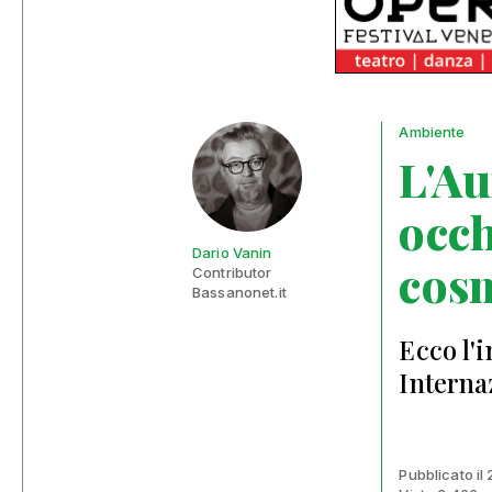
Ambiente
L'Au
occh
Dario Vanin
cos
Contributor
Bassanonet.it
Ecco l'
Interna
Pubblicato il