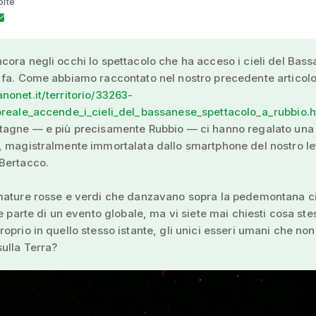
olte
ora negli occhi lo spettacolo che ha acceso i cieli del Bas
 fa. Come abbiamo raccontato nel nostro precedente articol
onet.it/territorio/33263-
oreale_accende_i_cieli_del_bassanese_spettacolo_a_rubbio.h
tagne — e più precisamente Rubbio — ci hanno regalato una 
 magistralmente immortalata dallo smartphone del nostro le
Bertacco.
mature rosse e verdi che danzavano sopra la pedemontana c
re parte di un evento globale, ma vi siete mai chiesti cosa st
oprio in quello stesso istante, gli unici esseri umani che non
ulla Terra?