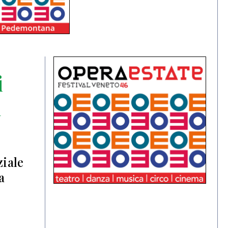
i
n
ziale
a