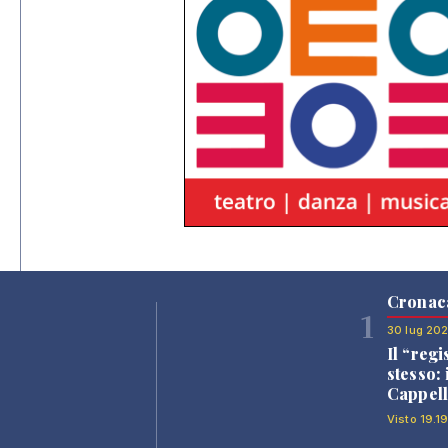
Cronac
1
30 lug 20
Il “regi
stesso: 
Cappell
Visto 19.19