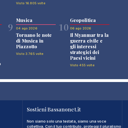
Visto 16.805 volte
Musica
Geopolitica
9
10
04 ago 2026
06 ago 2026
Tornano le note
Il Myanmar tra la
di Musica in
guerra civile e
Piazzotto
gli interessi
strategici dei
Visto 3.765 volte
Paesi vicini
o
Visto 455 volte
Sostieni Bassanonet.it
Non siamo solo una testata, siamo una voce
collettiva. Con il tuo contributo, proteggi il pluralismo