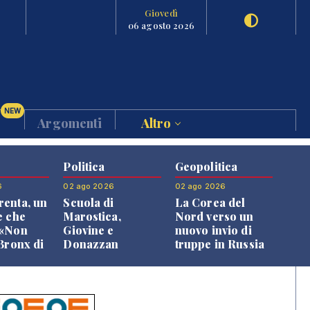
Giovedì
06 agosto 2026
NEW
Argomenti
Altro
Politica
Geopolitica
6
02 ago 2026
02 ago 2026
enta, un
Scuola di
La Corea del
e che
Marostica,
Nord verso un
 «Non
Giovine e
nuovo invio di
 Bronx di
Donazzan
truppe in Russia
 qui si
replicano alle
e»
opposizioni