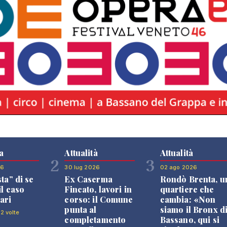
a
Attualità
Attualità
2
3
26
30 lug 2026
02 ago 2026
sta” di se
Ex Caserma
Rondò Brenta, u
il caso
Fincato, lavori in
quartiere che
ari
corso: il Comune
cambia: «Non
punta al
siamo il Bronx d
2 volte
completamento
Bassano, qui si