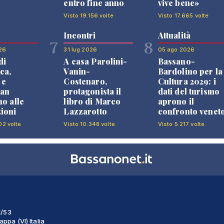
entro fine anno
vive bene»
Visto 19.156 volte
Visto 17.665 volte
Incontri
Attualità
7
8
26
31 lug 2026
05 ago 2026
di
A casa Parolini-
Bassano-
ca,
Vanin-
Bardolino per la
 e
Costenaro,
Cultura 2029: i
an
protagonista il
dati del turismo
no alle
libro di Marco
aprono il
ioni
Lazzarotto
confronto venet
02 volte
Visto 10.348 volte
Visto 5.217 volte
1/53
ppa (VI) Italia