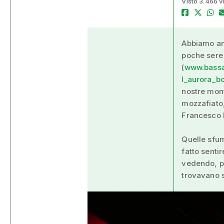
Visto 3.466 v
Abbiamo anc
poche sere
(
www.bassan
l_aurora_b
nostre mon
mozzafiato,
Francesco 
Quelle sfu
fatto senti
vedendo, pr
trovavano s