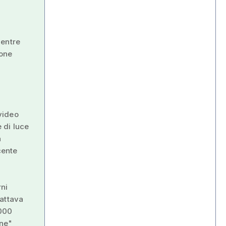
Mentre
ione
video
 di luce
a
cente
rni
cattava
.000
one"