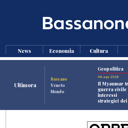
News
Economia
Cultura
Geopolitica
06 ago 2026
Bassano
Il Myanmar tr
Ultimora
Veneto
guerra civile 
Mondo
interessi
strategici dei
Paesi vicini