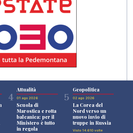
Attualità
Geopolitica
4
5
01 ago 2026
02 ago 2026
n
Scuola di
La Corea del
Marostica e rotta
Nord verso un
balcanica: per il
nuovo invio di
i
Ministero è tutto
truppe in Russia
in regola
Visto 14.610 volte