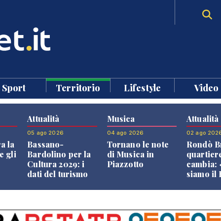
Sport
Territorio
Lifestyle
Video
Attualità
Musica
Attualità
05 ago 2026
04 ago 2026
02 ago 202
a la
Bassano-
Tornano le note
Rondò Br
e gli
Bardolino per la
di Musica in
quartier
Cultura 2029: i
Piazzotto
cambia:
dati del turismo
siamo il
aprono il
Bassano,
confronto veneto
vive ben