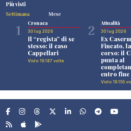
Più visti
Settimana
Mese
Cronaca
Attualità
1
2
30 lug 2026
30 lug 2026
Il “regista” di se
Ex Caser
stesso: il caso
Fincato, la
Cappellari
corso: il
punta al
Visto 19.187 volte
completa
entro fine
Visto 19.155 vo