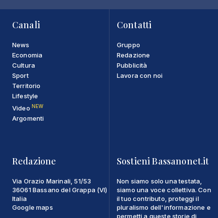
Canali
Contatti
News
Gruppo
Economia
Redazione
Cultura
Pubblicità
Sport
Lavora con noi
Territorio
Lifestyle
NEW
Video
Argomenti
Redazione
Sostieni Bassanonet.it
Via Orazio Marinali, 51/53
Non siamo solo una testata,
36061 Bassano del Grappa (VI)
siamo una voce collettiva. Con
Italia
il tuo contributo, proteggi il
Google maps
pluralismo dell'informazione e
permetti a queste storie di