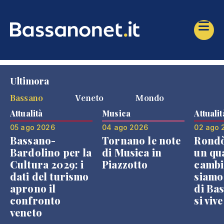
Ultimora
Bassano
Veneto
Mondo
Attualità
Musica
Attualit
05 ago 2026
04 ago 2026
02 ago 
Bassano-
Tornano le note
Rondò
Bardolino per la
di Musica in
un qu
Cultura 2029: i
Piazzotto
cambi
dati del turismo
siamo
aprono il
di Bas
confronto
si viv
veneto