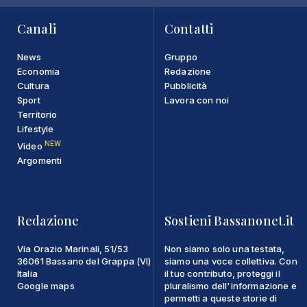
Canali
Contatti
News
Gruppo
Economia
Redazione
Cultura
Pubblicità
Sport
Lavora con noi
Territorio
Lifestyle
NEW
Video
Argomenti
Redazione
Sostieni Bassanonet.it
Via Orazio Marinali, 51/53
Non siamo solo una testata,
36061 Bassano del Grappa (VI)
siamo una voce collettiva. Con
Italia
il tuo contributo, proteggi il
Google maps
pluralismo dell'informazione e
permetti a queste storie di