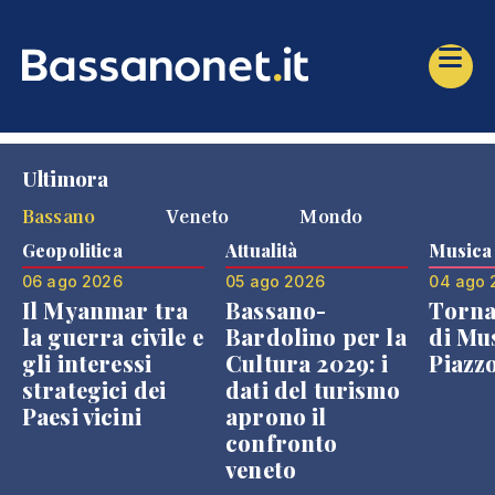
Ultimora
Bassano
Veneto
Mondo
Geopolitica
Attualità
Musica
06 ago 2026
05 ago 2026
04 ago 
Il Myanmar tra
Bassano-
Torna
la guerra civile e
Bardolino per la
di Mus
gli interessi
Cultura 2029: i
Piazz
strategici dei
dati del turismo
Paesi vicini
aprono il
confronto
veneto