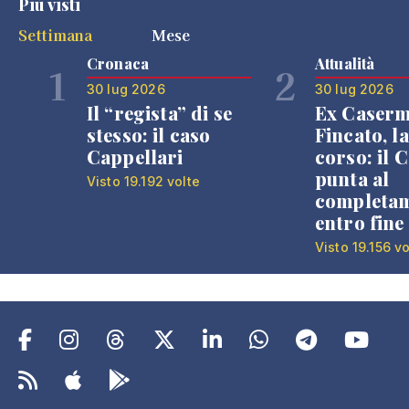
Più visti
Settimana
Mese
Cronaca
Attualità
1
2
30 lug 2026
30 lug 2026
Il “regista” di se
Ex Caser
stesso: il caso
Fincato, la
Cappellari
corso: il
punta al
Visto 19.192 volte
completa
entro fine
Visto 19.156 vo